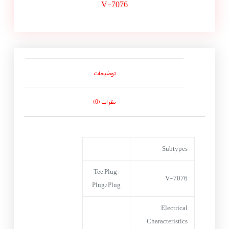
V-7076
توضیحات
نظرات (0)
Subtypes
Tee Plug –
V-7076
Plug/Plug
Electrical
Characteristics