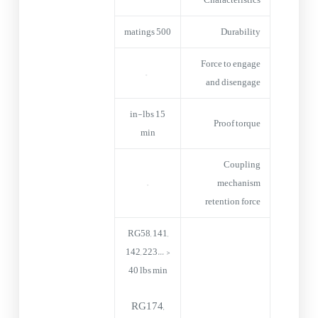
500 matings
Durability
Force to engage
–
and disengage
15 in-lbs
Proof torque
min
Coupling
–
mechanism
retention force
RG58, 141,
142, 223… >
40 lbs min
RG174,