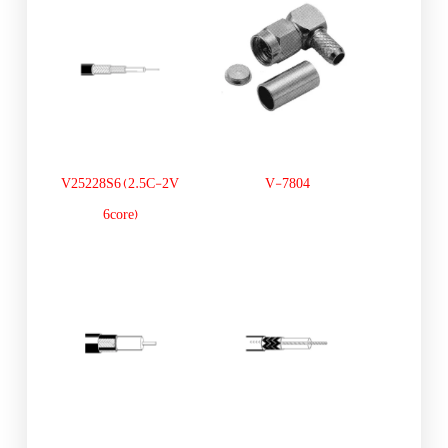
V25228S6 (2.5C-2V
V-7804
6core)