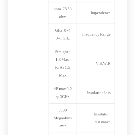
50 ohm – 75
Impendence
ohm
0-4 GHz –
Frequency Range
0-1 GHz
Straight :
1.3 Max ,
V.S.W.R
R/A : 1.5
Max
0.2 dB max
Insulation loss
@ 3GHz
5000
Insulation
Megaohms
resistance
min.