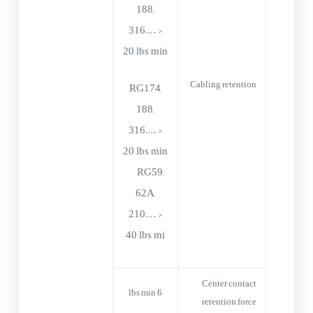
188,
316…. >
20 lbs min
Cabling retention
RG174,
188,
316…. >
20 lbs min
RG59,
62A,
210…. >
40 lbs mi
Center contact
6 lbs min
retention force