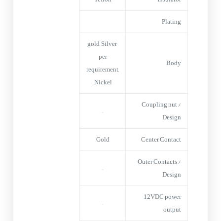
Plating
gold, Silver
per
Body
requirement,
Nickel,
Coupling nut /
–
Design
Gold
Center Contact
Outer Contacts /
–
Design
12VDC power
–
output