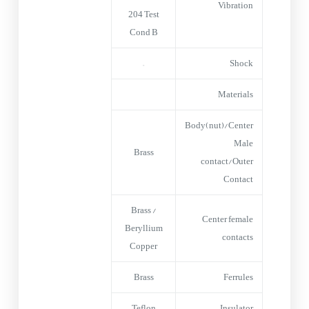
Vibration
204 Test
Cond B
–
Shock
Materials
Body(nut)/Center
Male
Brass
contact/Outer
Contact
Brass /
Center female
Beryllium
contacts
Copper
Brass
Ferrules
Teflon
Insulator