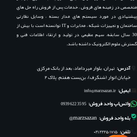
متخصص در زمینه های فروش ، خدمات پس از فروش راه حل های
پیشنهادی در مورد سیستم های مدار بسته ، وسایل نظارتی
ساختمان و تجهیزات شبکه ، مخابرات و IT توانسته است با بیش از
30 سال سابقه، سهم عظیمی در تولید و ارتقاء اطلاعات فنی و
گسترش علوم الکترونیک داشته باشد.
آدرس:
تهران، بلوار میرداماد، بعد از بانک مرکزی
خیابان انوار (شنگرف)، بن‌بست هفتم، پلاک ۲
ایمیل:
info@marzsazan.ir
واتس‌اپ واحد فروش:
95 35 622 0939
marzsazan@
بله واحد فروش:
تلفن:
۰۲۱ ۲۲۲۵ ۱۷۱۵