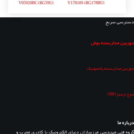
V05920BC (RG59U)
V17810S (RG178BU)
دسترسی سریع
دوربین مداربسته بوش
دوربین مداربسته پاناسونیک
سرج ارستر OBO
درباره ما
گروه فنی مهندسی مرزسازان دنیای الکترونیک با کادری مجرب و