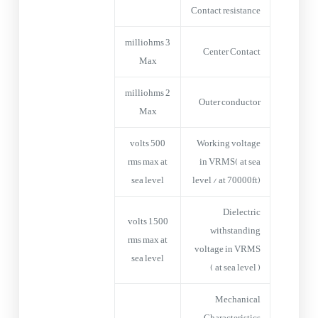
Contact resistance
3 milliohms
Center Contact
Max
2 milliohms
Outer conductor
Max
500 volts
Working voltage
rms max at
in VRMS( at sea
sea level
level / at 70000ft)
Dielectric
1500 volts
withstanding
rms max at
voltage in VRMS
sea level
( at sea level )
Mechanical
Characteristics