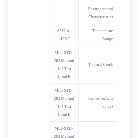
Environmental
Characteristics
-65°C to
Temperature
+165°C
Range
MIL-STD-
202 Method
Thermal Shock
107 Test
Cond B
MIL-STD-
202 Method
Corrosion (salt
101 Test
spray)
Cond B
MIL-STD-
202 Method