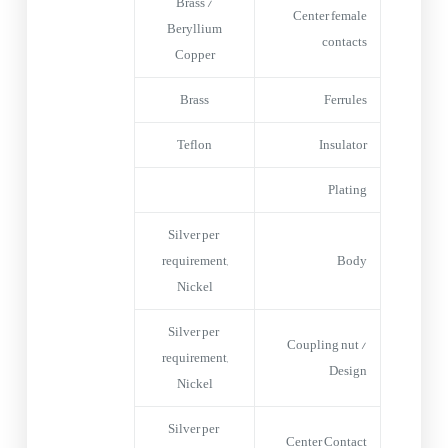
Brass /
Center female
Beryllium
contacts
Copper
Brass
Ferrules
Teflon
Insulator
Plating
Silver per
requirement,
Body
Nickel
Silver per
Coupling nut /
requirement,
Design
Nickel
Silver per
Center Contact