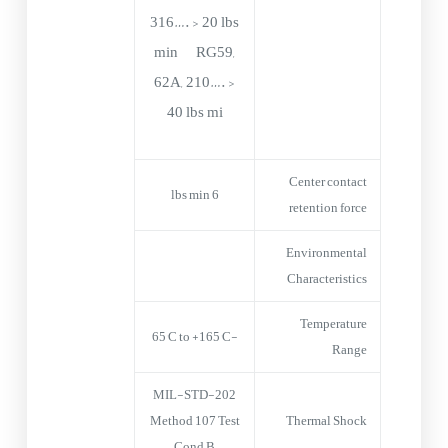
316…. > 20 lbs
min RG59,
62A, 210…. >
40 lbs mi
Center contact
6 lbs min
retention force
Environmental
Characteristics
Temperature
-65°C to +165°C
Range
MIL-STD-202
Method 107 Test
Thermal Shock
Cond B