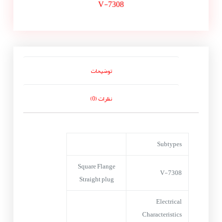
V-7308
توضیحات
نظرات (0)
Subtypes
Square Flange
V-7308
Straight plug
Electrical
Characteristics