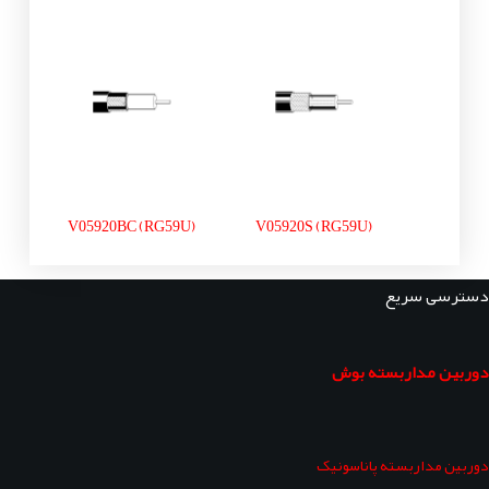
V05920BC (RG59U)
V05920S (RG59U)
دسترسی سریع
دوربین مداربسته بوش
دوربین مداربسته پاناسونیک