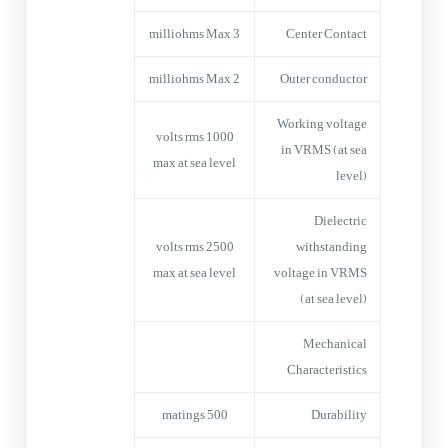
3 milliohms Max
Center Contact
2 milliohms Max
Outer conductor
Working voltage
1000 volts rms
in VRMS (at sea
max at sea level
level)
Dielectric
2500 volts rms
withstanding
max at sea level
voltage in VRMS
(at sea level)
Mechanical
Characteristics
500 matings
Durability