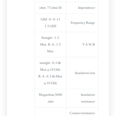
50 ohm – 75 ohm
Impendence
0-11 GHZ – 0-
Frequency Range
1.5 GHZ
Straight : 1.3
Max , R/A : 1.5
V.S.W.R
Max
straight : 0.3 db
Max @ 10 GHz,
Insulation loss
R/A : 0.3 db Max
@ 10 GHz
5000 Megaohms
Insulation
min.
resistance
Contact resistance