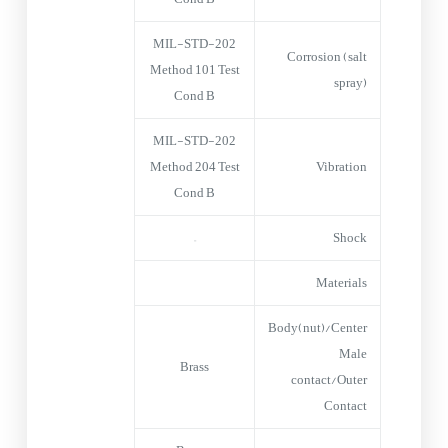
MIL-STD-202
Corrosion (salt
Method 101 Test
spray)
Cond B
MIL-STD-202
Method 204 Test
Vibration
Cond B
–
Shock
Materials
Body(nut)/Center
Male
Brass
contact/Outer
Contact