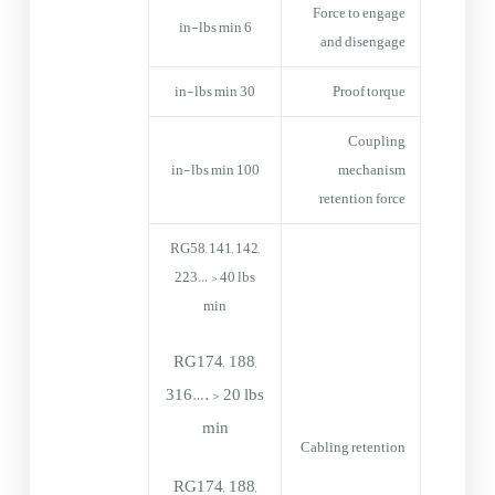
Force to engage
6 in-lbs min
and disengage
30 in-lbs min
Proof torque
Coupling
100 in-lbs min
mechanism
retention force
RG58, 141, 142,
223… > 40 lbs
min
RG174, 188,
316…. > 20 lbs
min
Cabling retention
RG174, 188,