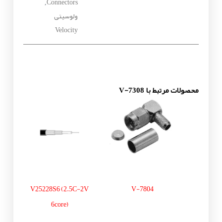
Connectors
,
ولوسیتی
Velocity
محصولات مرتبط با V-7308
V25228S6 (2.5C-2V
V-7804
6core)