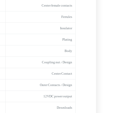
Center female contacts
Ferrules
Insulator
Plating
Body
Coupling nut / Design
Center Contact
Outer Contacts / Design
12VDC power output
Downloads