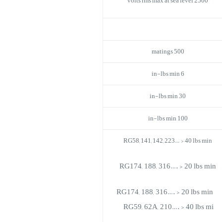
2500 volts rms max at sea level
500 matings
6 in-lbs min
30 in-lbs min
100 in-lbs min
RG58, 141, 142, 223… > 40 lbs min
RG174, 188, 316…. > 20 lbs min
RG174, 188, 316…. > 20 lbs min
RG59, 62A, 210…. > 40 lbs mi