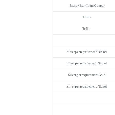
Brass / Beryllium Copper
Brass
Teflon
Silver per requirement, Nickel
Silver per requirement, Nickel
Silver per requirement,Gold
Silver per requirement, Nickel
–