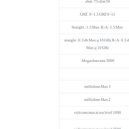
50 ohm – 75 ohm
0-11 GHZ – 0-1.5 GHZ
Straight : 1.3 Max , R/A : 1.5 Max
straight : 0.3 db Max @ 10 GHz, R/A : 0.3 
Max @ 10 GHz
5000 Megaohms min.
3 milliohms Max
2 milliohms Max
1000 volts rms max at sea level