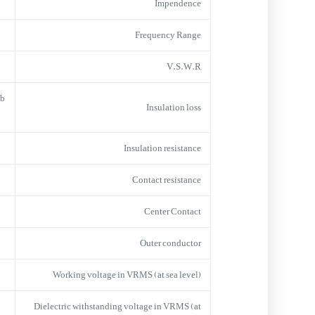
Impendence
Frequency Range
V.S.W.R
db
Insulation loss
Insulation resistance
Contact resistance
Center Contact
Outer conductor
Working voltage in VRMS (at sea level)
Dielectric withstanding voltage in VRMS (at