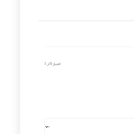
امتیاز
5
از 5