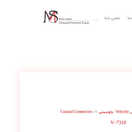
ما
تماس با ما
Vel
ولوسیتی Coaxial Connectors
/ V-
/
V-7319