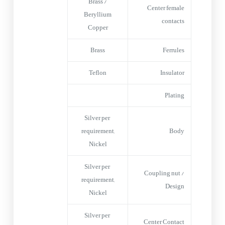
Brass /
Center female
Beryllium
contacts
Copper
Brass
Ferrules
Teflon
Insulator
Plating
Silver per
requirement,
Body
Nickel
Silver per
Coupling nut /
requirement,
Design
Nickel
Silver per
Center Contact