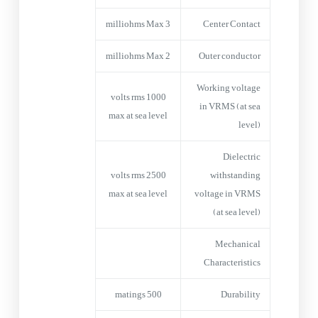
3 milliohms Max
Center Contact
2 milliohms Max
Outer conductor
Working voltage
1000 volts rms
in VRMS (at sea
max at sea level
level)
Dielectric
2500 volts rms
withstanding
max at sea level
voltage in VRMS
(at sea level)
Mechanical
Characteristics
500 matings
Durability