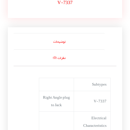
V-7337
توضیحات
نظرات (0)
Subtypes
Right Angle plug
V-7337
to Jack
Electrical
Characteristics