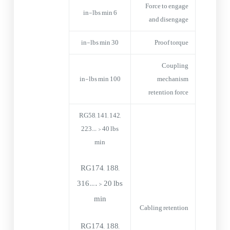
Force to engage
6 in-lbs min
and disengage
30 in-lbs min
Proof torque
Coupling
100 in-lbs min
mechanism
retention force
RG58, 141, 142,
223… > 40 lbs
min
RG174, 188,
316…. > 20 lbs
min
Cabling retention
RG174, 188,