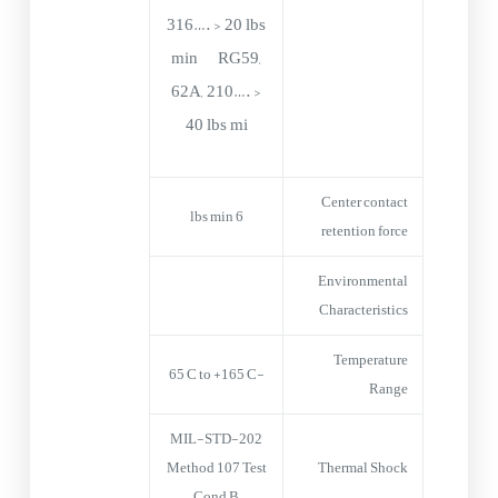
316…. > 20 lbs
min RG59,
62A, 210…. >
40 lbs mi
Center contact
6 lbs min
retention force
Environmental
Characteristics
Temperature
-65°C to +165°C
Range
MIL-STD-202
Method 107 Test
Thermal Shock
Cond B