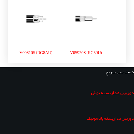
V00810S (RG8AU)
V05920S (RG59U)
دسترسی سریع
دوربین مداربسته بوش
دوربین مداربسته پاناسونیک