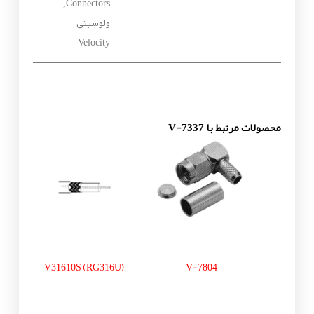
Connectors
,
ولوسیتی
Velocity
محصولات مرتبط با V-7337
V31610S (RG316U)
V-7804