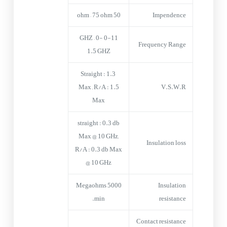
50 ohm – 75 ohm
Impendence
0-11 GHZ – 0-
Frequency Range
1.5 GHZ
Straight : 1.3
Max , R/A : 1.5
V.S.W.R
Max
straight : 0.3 db
Max @ 10 GHz,
Insulation loss
R/A : 0.3 db Max
@ 10 GHz
5000 Megaohms
Insulation
min.
resistance
Contact resistance