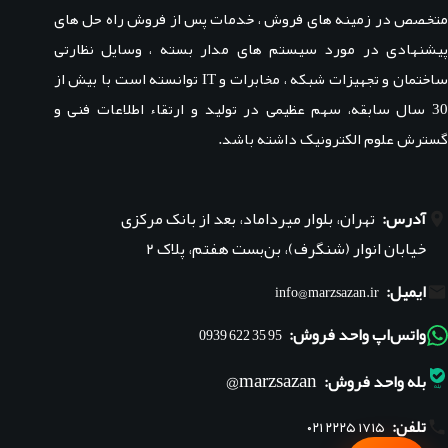
متخصص در زمینه های فروش ، خدمات پس از فروش راه حل های
پیشنهادی در مورد سیستم های مدار بسته ، وسایل نظارتی
ساختمان و تجهیزات شبکه ، مخابرات و IT توانسته است با بیش از
30 سال سابقه، سهم عظیمی در تولید و ارتقاء اطلاعات فنی و
گسترش علوم الکترونیک داشته باشد.
آدرس:
تهران، بلوار میرداماد، بعد از بانک مرکزی
خیابان انوار (شنگرف)، بن‌بست هفتم، پلاک ۲
ایمیل:
info@marzsazan.ir
واتس‌اپ واحد فروش:
95 35 622 0939
marzsazan@
بله واحد فروش:
تلفن:
۰۲۱ ۲۲۲۵ ۱۷۱۵