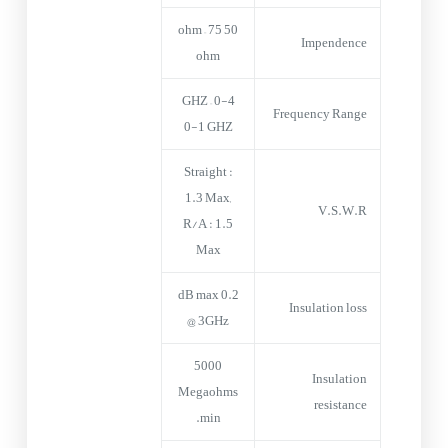
50 ohm – 75
Impendence
ohm
0-4 GHZ –
Frequency Range
0-1 GHZ
Straight :
1.3 Max,
V.S.W.R
R/A : 1.5
Max
0.2 dB max
Insulation loss
@ 3GHz
5000
Insulation
Megaohms
resistance
min.