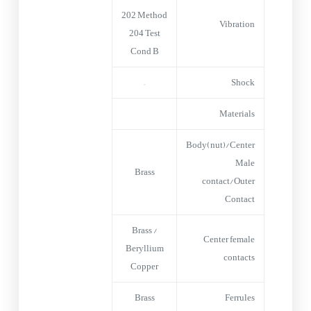
202 Method
Vibration
204 Test
Cond B
–
Shock
Materials
Body(nut)/Center
Male
Brass
contact/Outer
Contact
Brass /
Center female
Beryllium
contacts
Copper
Brass
Ferrules