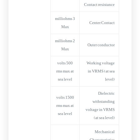
Contact resistance
3 milliohms
Center Contact
Max
2 milliohms
Outer conductor
Max
500 volts
Working voltage
rms max at
in VRMS (at sea
sea level
level)
Dielectric
1500 volts
withstanding
rms max at
voltage in VRMS
sea level
(at sea level)
Mechanical
Characteristics