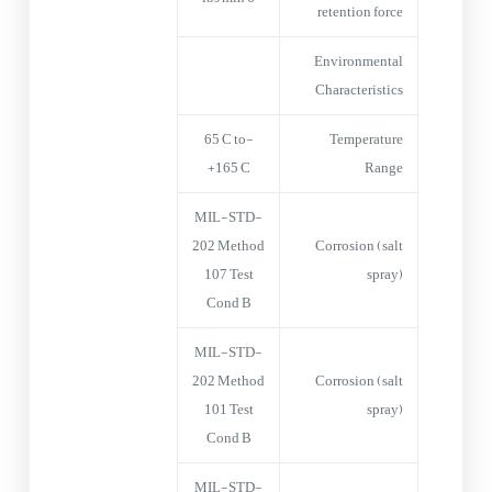
retention force
Environmental
Characteristics
-65°C to
Temperature
+165°C
Range
MIL-STD-
202 Method
Corrosion (salt
107 Test
spray)
Cond B
MIL-STD-
202 Method
Corrosion (salt
101 Test
spray)
Cond B
MIL-STD-