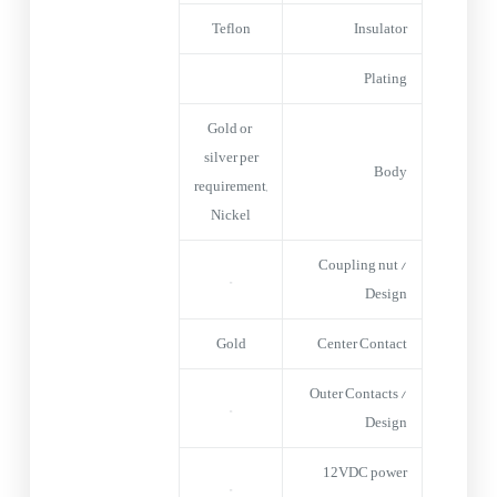
Teflon
Insulator
Plating
Gold or
silver per
Body
requirement,
Nickel
Coupling nut /
–
Design
Gold
Center Contact
Outer Contacts /
–
Design
12VDC power
–