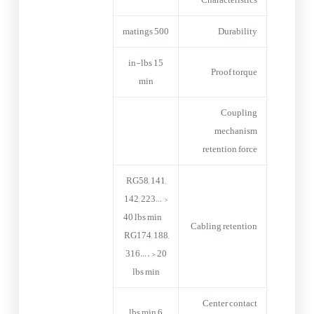
500 matings
Durability
15 in-lbs
Proof torque
min
Coupling
mechanism
retention force
RG58, 141,
142, 223… >
40 lbs min
Cabling retention
RG174, 188,
316…. > 20
lbs min
Center contact
6 lbs min