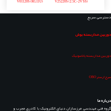
V01120S (RG11U)
V25220S (2.5C-2V SS)
دسترسی سریع
دوربین مداربسته بوش
دوربین مداربسته پاناسونیک
سرج ارستر OBO
درباره ما
گروه فنی مهندسی مرزسازان دنیای الکترونیک با کادری مجرب و