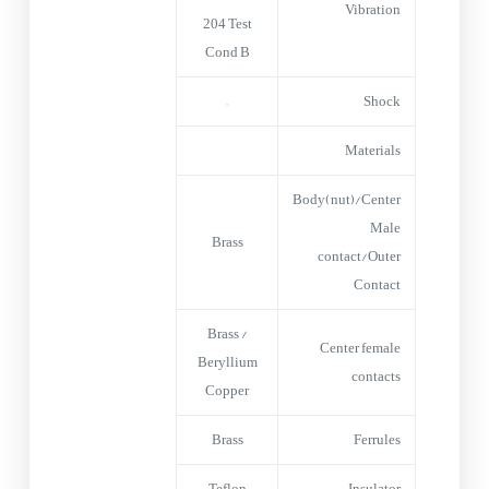
Vibration
204 Test
Cond B
–
Shock
Materials
Body(nut)/Center
Male
Brass
contact/Outer
Contact
Brass /
Center female
Beryllium
contacts
Copper
Brass
Ferrules
Teflon
Insulator