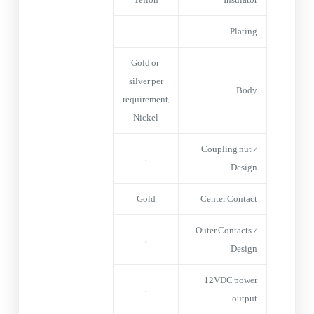
Plating
Gold or
silver per
Body
requirement,
Nickel
Coupling nut /
–
Design
Gold
Center Contact
Outer Contacts /
–
Design
12VDC power
–
output