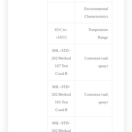
Environmental
Characteristics
-65°C to
Temperature
+165°C
Range
MIL-STD-
202 Method
Corrosion (salt
107 Test
spray)
Cond B
MIL-STD-
202 Method
Corrosion (salt
101 Test
spray)
Cond B
MIL-STD-
202 Method