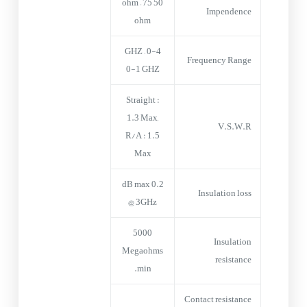
50 ohm – 75
Impendence
ohm
0-4 GHZ –
Frequency Range
0-1 GHZ
Straight :
1.3 Max,
V.S.W.R
R/A : 1.5
Max
0.2 dB max
Insulation loss
@ 3GHz
5000
Insulation
Megaohms
resistance
min.
Contact resistance