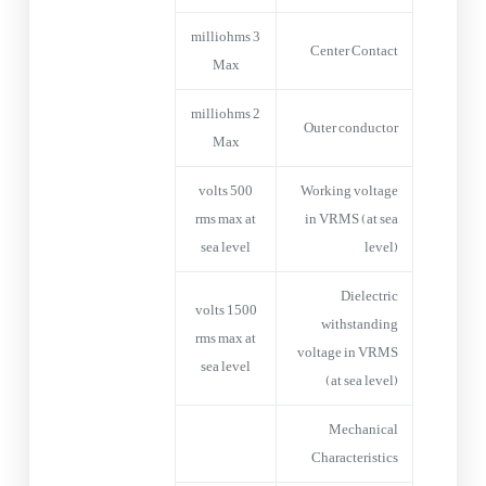
3 milliohms
Center Contact
Max
2 milliohms
Outer conductor
Max
500 volts
Working voltage
rms max at
in VRMS (at sea
sea level
level)
Dielectric
1500 volts
withstanding
rms max at
voltage in VRMS
sea level
(at sea level)
Mechanical
Characteristics