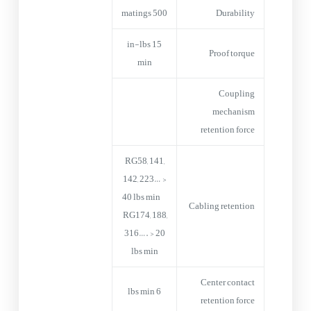
500 matings
Durability
15 in-lbs
Proof torque
min
Coupling
mechanism
retention force
RG58, 141,
142, 223… >
40 lbs min
Cabling retention
RG174, 188,
316…. > 20
lbs min
Center contact
6 lbs min
retention force