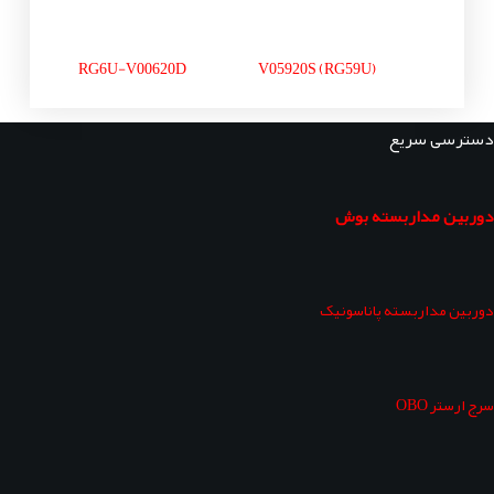
RG6U-V00620D
V05920S (RG59U)
دسترسی سریع
دوربین مداربسته بوش
دوربین مداربسته پاناسونیک
سرج ارستر OBO