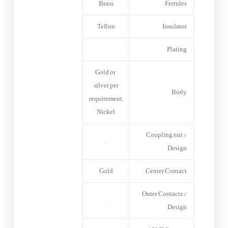
Brass
Ferrules
Teflon
Insulator
Plating
Gold or
silver per
Body
requirement,
Nickel
Coupling nut /
–
Design
Gold
Center Contact
Outer Contacts /
–
Design