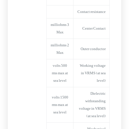
Contact resistance
3 milliohms
Center Contact
Max
2 milliohms
Outer conductor
Max
500 volts
Working voltage
rms max at
in VRMS (at sea
sea level
level)
Dielectric
1500 volts
withstanding
rms max at
voltage in VRMS
sea level
(at sea level)
Mechanical