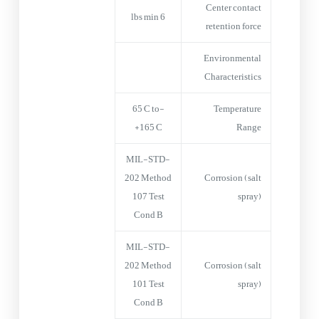
Center contact
6 lbs min
retention force
Environmental
Characteristics
-65°C to
Temperature
+165°C
Range
MIL-STD-
202 Method
Corrosion (salt
107 Test
spray)
Cond B
MIL-STD-
202 Method
Corrosion (salt
101 Test
spray)
Cond B