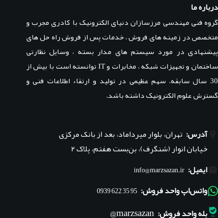
درباره ما
گروه فنی مهندسی مرزسازان دنیای الکترونیک با کادری مجرب و
متخصص در زمینه های فروش ، خدمات پس از فروش راه حل های
پیشنهادی در مورد سیستم های مدار بسته ، وسایل نظارتی
ساختمان و تجهیزات شبکه ، مخابرات و IT توانسته است با بیش از
30 سال سابقه، سهم عظیمی در تولید و ارتقاء اطلاعات فنی و
گسترش علوم الکترونیک داشته باشد.
آدرس:
تهران، بلوار میرداماد، بعد از بانک مرکزی
خیابان انوار (شنگرف)، بن‌بست هفتم، پلاک ۲
ایمیل:
info@marzsazan.ir
واتس‌اپ واحد فروش:
95 35 622 0939
marzsazan@
بله واحد فروش: