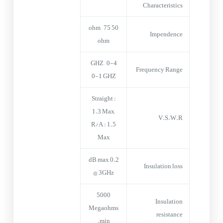
Characteristics
50 ohm – 75
Impendence
ohm
0-4 GHZ –
Frequency Range
0-1 GHZ
Straight :
1.3 Max,
V.S.W.R
R/A : 1.5
Max
0.2 dB max
Insulation loss
@ 3GHz
5000
Insulation
Megaohms
resistance
min.