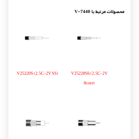
محصولات مرتبط با V-7440
V25220S (2.5C-2V SS)
V25228S6 (2.5C-2V
8core)