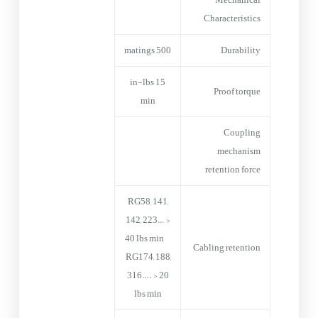
Characteristics
500 matings
Durability
15 in-lbs
Proof torque
min
Coupling
mechanism
retention force
RG58, 141,
142, 223… >
40 lbs min
Cabling retention
RG174, 188,
316…. > 20
lbs min