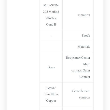
MIL-STD-
202 Method
Vibration
204 Test
Cond B
–
Shock
Materials
Body(nut)/Center
Male
Brass
contact/Outer
Contact
Brass /
Center female
Beryllium
contacts
Copper