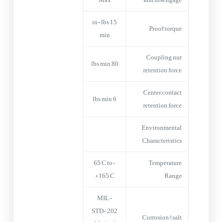
15 in-lbs
Proof torque
min
Coupling nut
80 lbs min
retention force
Center contact
6 lbs min
retention force
Environmental
Characteristics
-65°C to
Temperature
+165°C
Range
MIL-
STD-202
Corrosion (salt