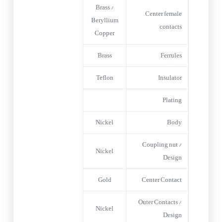
Brass /
Center female
Beryllium
contacts
Copper
Brass
Ferrules
Teflon
Insulator
Plating
Nickel
Body
Coupling nut /
Nickel
Design
Gold
Center Contact
Outer Contacts /
Nickel
Design