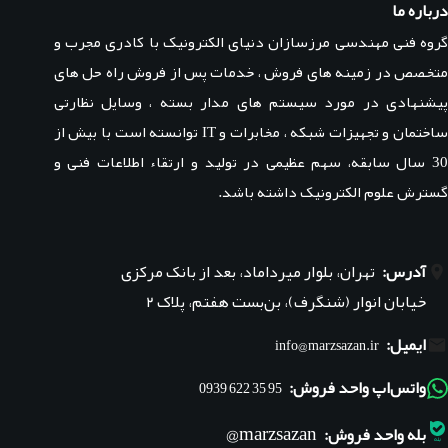
درباره ما
گروه فنی مهندسی مرزسازان دنیای الکترونیک با کادری مجرب و
متخصص در زمینه های فروش ، خدمات پس از فروش راه حل های
پیشنهادی در مورد سیستم های مدار بسته ، وسایل نظارتی
ساختمان و تجهیزات شبکه ، مخابرات و IT توانسته است با بیش از
30 سال سابقه، سهم عظیمی در تولید و ارتقاء اطلاعات فنی و
گسترش علوم الکترونیک داشته باشد.
آدرس:
تهران، بلوار میرداماد، بعد از بانک مرکزی
خیابان انوار (شنگرف)، بن‌بست هفتم، پلاک ۲
ایمیل:
info@marzsazan.ir
واتس‌اپ واحد فروش:
95 35 622 0939
marzsazan@
بله واحد فروش: