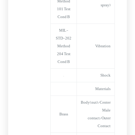
Method
spray)
101 Test
Cond B
MIL-
STD-202
Method
Vibration
204 Test
Cond B
–
Shock
Materials
Body(nut)/Center
Male
Brass
contact/Outer
Contact