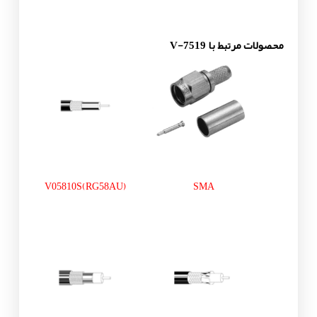
محصولات مرتبط با V-7519
V05810S(RG58AU)
SMA