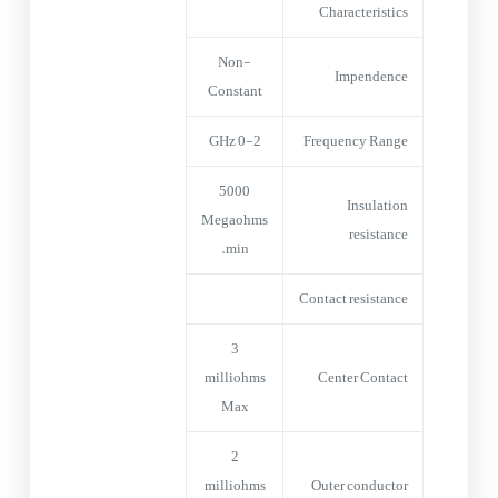
Characteristics
Non-
Impendence
Constant
0-2 GHz
Frequency Range
5000
Insulation
Megaohms
resistance
min.
Contact resistance
3
milliohms
Center Contact
Max
2
milliohms
Outer conductor