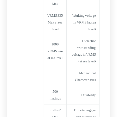
Max
335 VRMS
Working voltage
Max at sea
in VRMS (at sea
level
level)
Dielectric
1000
withstanding
VRMS min
voltage in VRMS
at sea level
(at sea level)
Mechanical
Characteristics
500
Durability
matings
2 in-lbs
Force to engage
Max
and disengage