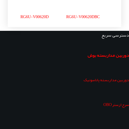
RG6U-V00620D
RG6U-V00620DBC
دسترسی سریع
دوربین مداربسته بوش
دوربین مداربسته پاناسونیک
سرج ارستر OBO