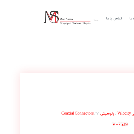
ما
تماس با ما
Vel
ولوسیتی Coaxial Connectors
/ V-
/
V-7539