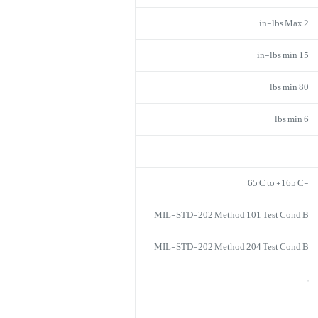
2 in-lbs Max
15 in-lbs min
80 lbs min
6 lbs min
-65°C to +165°C
MIL-STD-202 Method 101 Test Cond B
MIL-STD-202 Method 204 Test Cond B
–