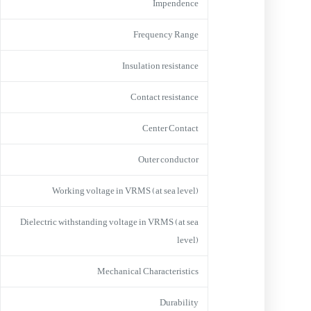
Impendence
Frequency Range
Insulation resistance
Contact resistance
Center Contact
Outer conductor
Working voltage in VRMS (at sea level)
Dielectric withstanding voltage in VRMS (at sea
level)
Mechanical Characteristics
Durability