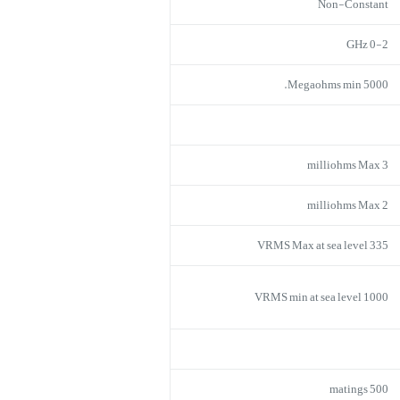
Non-Constant
0-2 GHz
5000 Megaohms min.
3 milliohms Max
2 milliohms Max
335 VRMS Max at sea level
1000 VRMS min at sea level
500 matings