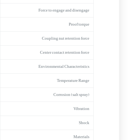
Force to engage and disengage
Proof torque
Coupling nut retention force
Center contact retention force
Environmental Characteristics
Temperature Range
Corrosion (salt spray)
Vibration
Shock
Materials