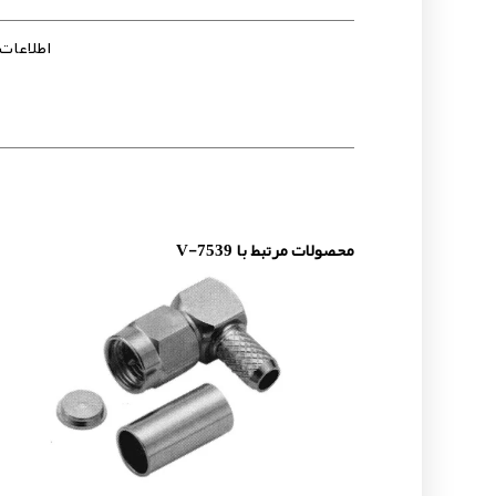
اطلاعات -7539
محصولات مرتبط با V-7539