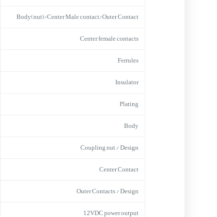
Body(nut)/Center Male contact/Outer Contact
Center female contacts
Ferrules
Insulator
Plating
Body
Coupling nut / Design
Center Contact
Outer Contacts / Design
12VDC power output