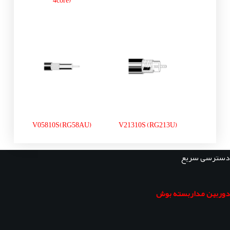
4core)
V05810S(RG58AU)
V21310S (RG213U)
دسترسی سریع
دوربین مداربسته بوش