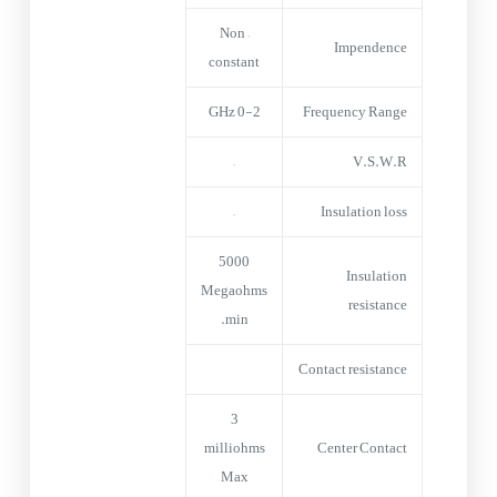
Non –
Impendence
constant
0-2 GHz
Frequency Range
–
V.S.W.R
–
Insulation loss
5000
Insulation
Megaohms
resistance
min.
Contact resistance
3
milliohms
Center Contact
Max