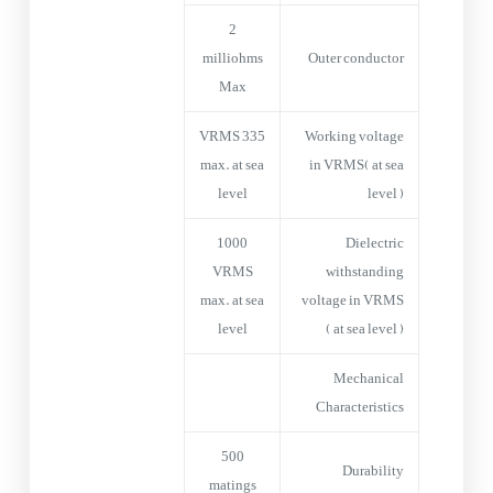
2
milliohms
Outer conductor
Max
335 VRMS
Working voltage
max. at sea
in VRMS( at sea
level
level )
1000
Dielectric
VRMS
withstanding
max. at sea
voltage in VRMS
level
( at sea level )
Mechanical
Characteristics
500
Durability
matings