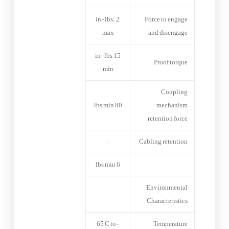
2 in-lbs.
Force to engage
max
and disengage
15 in-lbs
Proof torque
min
Coupling
80 lbs min
mechanism
retention force
–
Cabling retention
6 lbs min
Environmental
Characteristics
-65°C to
Temperature