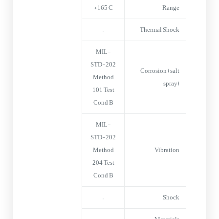
+165°C
Range
–
Thermal Shock
MIL-
STD-202
Corrosion (salt
Method
spray)
101 Test
Cond B
MIL-
STD-202
Method
Vibration
204 Test
Cond B
–
Shock