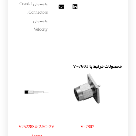
ولوسیتی Coaxial
Connectors
,
ولوسیتی
Velocity
محصولات مرتبط با V-7601
V25228S4 (2.5C-2V
V-7807