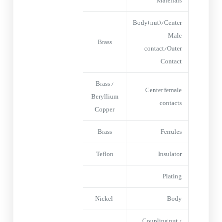
Materials
Body(nut)/Center
Male
Brass
contact/Outer
Contact
Brass /
Center female
Beryllium
contacts
Copper
Brass
Ferrules
Teflon
Insulator
Plating
Nickel
Body
Coupling nut /