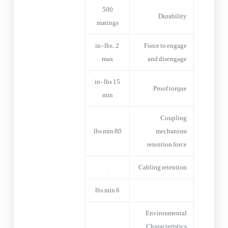
500
Durability
matings
2 in-lbs.
Force to engage
max
and disengage
15 in-lbs
Proof torque
min
Coupling
80 lbs min
mechanism
retention force
–
Cabling retention
6 lbs min
Environmental
Characteristics