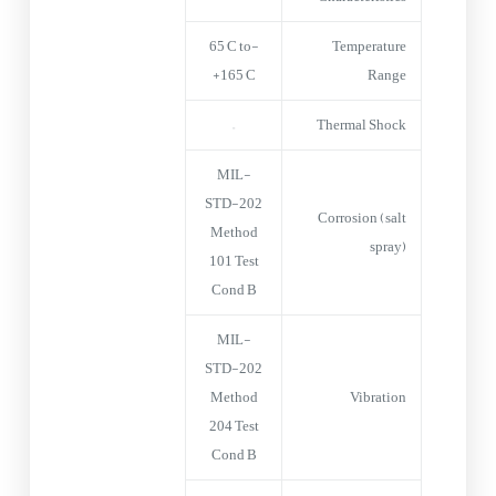
-65°C to
Temperature
+165°C
Range
–
Thermal Shock
MIL-
STD-202
Corrosion (salt
Method
spray)
101 Test
Cond B
MIL-
STD-202
Method
Vibration
204 Test
Cond B