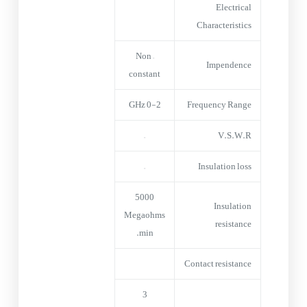
Electrical
Characteristics
Non –
Impendence
constant
0-2 GHz
Frequency Range
–
V.S.W.R
–
Insulation loss
5000
Insulation
Megaohms
resistance
min.
Contact resistance
3