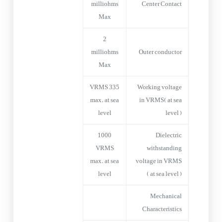
milliohms
Center Contact
Max
2
milliohms
Outer conductor
Max
335 VRMS
Working voltage
max. at sea
in VRMS( at sea
level
level )
1000
Dielectric
VRMS
withstanding
max. at sea
voltage in VRMS
level
( at sea level )
Mechanical
Characteristics