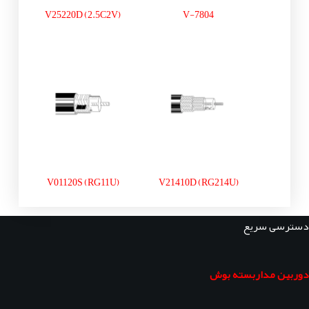
V25220D (2.5C2V)
V-7804
V01120S (RG11U)
V21410D (RG214U)
دسترسی سریع
دوربین مداربسته بوش