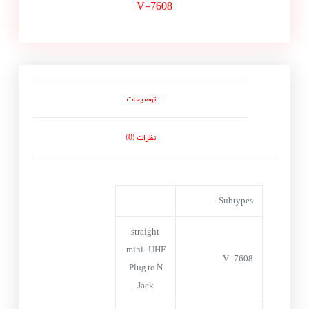
V-7608
توضیحات
نظرات (0)
Subtypes
straight
mini-UHF
V-7608
Plug to N
Jack