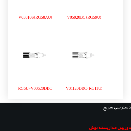
V05810S(RG58AU)
V05920BC (RG59U)
RG6U-V00620DBC
V01120DBC (RG11U)
دسترسی سریع
دوربین مداربسته بوش