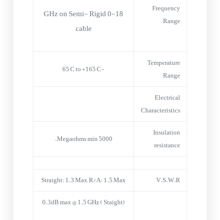
Frequency
0-18 GHz on Semi- Rigid
Range
cable
Temperature
-65°C to +165°C
Range
Electrical
Characteristics
Insulation
5000 Megaohms min.
resistance
Straight: 1.3 Max, R/A: 1.5 Max
V.S.W.R
0.3dB max @ 1.5 GHz ( Staight)