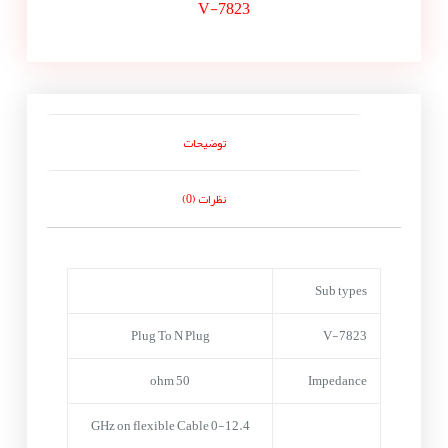
V-7823
توضیحات
نظرات (0)
Sub types
Plug To N Plug
V-7823
50 ohm
Impedance
0-12.4 GHz on flexible Cable