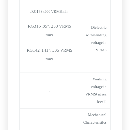
RG178: 500 VRMS min.
RG316,.85″: 250 VRMS
Dielectric
max
withstanding
voltage in
RG142,.141″: 335 VRMS
VRMS
max
Working
voltage in
–
VRMS( at sea
level )
Mechanical
Characteristics