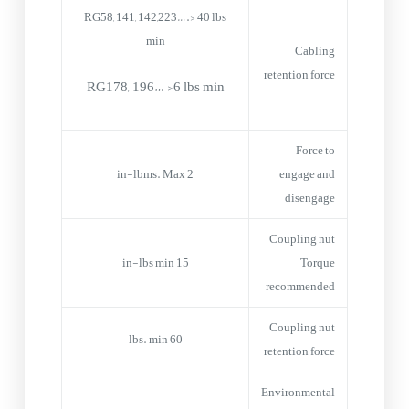
RG58, 141, 142,223….> 40 lbs
min
Cabling
retention force
RG178, 196… >6 lbs min
Force to
2 in-lbms. Max
engage and
disengage
Coupling nut
15 in-lbs min
Torque
recommended
Coupling nut
60 lbs. min
retention force
Environmental