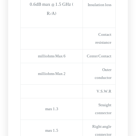
0.6dB max @ 1.5 GHz (
Insulation loss
R/A)
Contact
resistance
6 milliohms Max
Center Contact
Outer
2 milliohms Max
conductor
V.S.W.R
Straight
1.3 max
connector
Right angle
1.5 max
connector