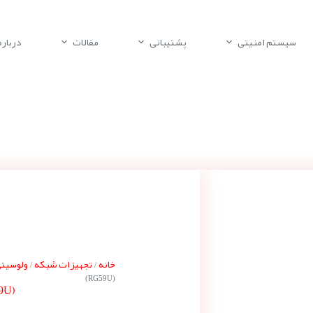
سیستم امنیتی
پشتیبانی
مقالات
درباره 
خانه
تجهیزات شبکه
ولوسیتی ocity
/
/
(RG59U)
9U)