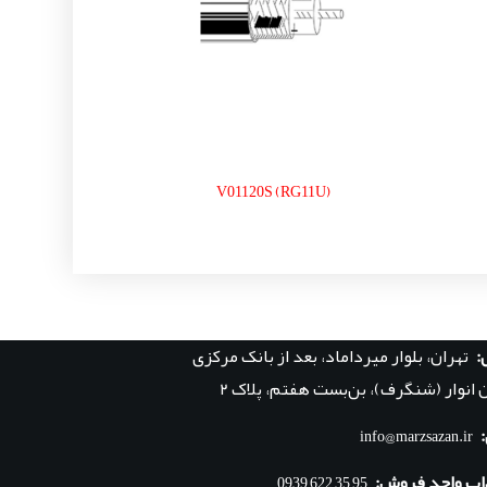
V01120S (RG11U)
:
تهران، بلوار میرداماد، بعد از بانک مرکزی
 انوار (شنگرف)، بن‌بست هفتم، پلاک ۲
info@marzsazan.ir
اپ واحد فروش:
95 35 622 0939