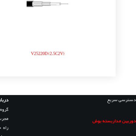
V25220D (2.5C2V)
دسترسی سریع
دربار
گروه
مجرب
دوربین مداربسته بوش
راه 