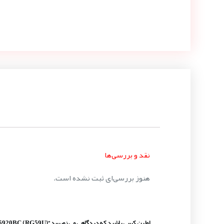
نقد و بررسی‌ها
هنوز بررسی‌ای ثبت نشده است.
اولین کسی باشید که دیدگاهی می نویسد “V05920BC (RG59U)”