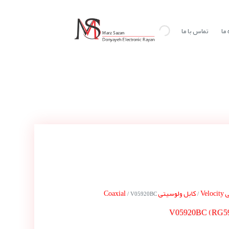
ما
تماس با ما
Vel
کابل ولوسیتی Coaxial
/ V05920BC
/
V05920BC (RG5