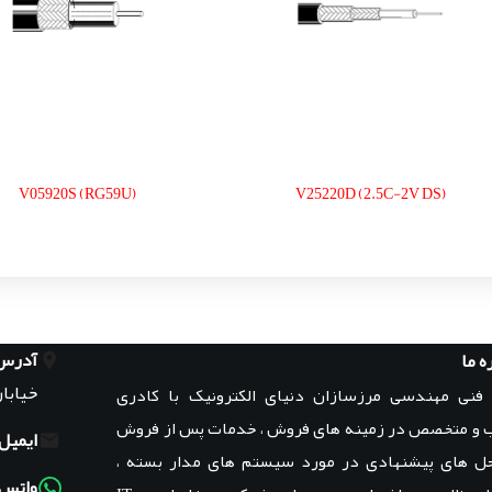
V05920S (RG59U)
V25220D (2.5C-2V DS)
آدرس
ه ما
خیابان
 فنی مهندسی مرزسازان دنیای الکترونیک با کادری
 و متخصص در زمینه های فروش ، خدمات پس از فروش
ایمیل:
حل های پیشنهادی در مورد سیستم های مدار بسته ،
واتس‌