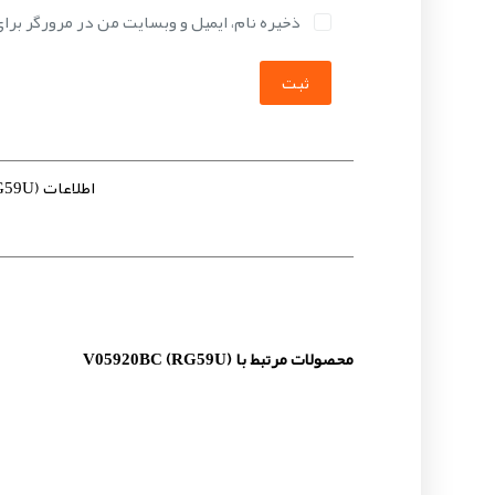
ذخیره نام، ایمیل و وبسایت من در مرورگر برا
ثبت
اطلاعات V05920BC (RG59U)
محصولات مرتبط با V05920BC (RG59U)