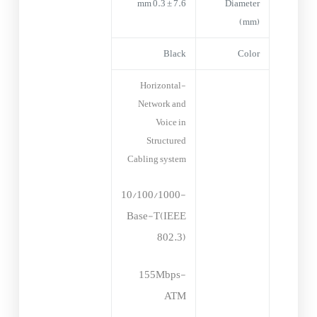
7.6 ± 0.3 mm
Diameter
(mm)
Black
Color
-Horizontal
Network and
Voice in
Structured
Cabling system
-10/100/1000
Base-T(IEEE
802.3)
-155Mbps
ATM