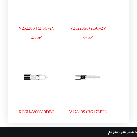
V25228S4 (2.5C-2V
V25228S6 (2.5C-2V
4core)
8core)
RG6U-V00620DBC
V17810S (RG178BU)
دسترسی سریع