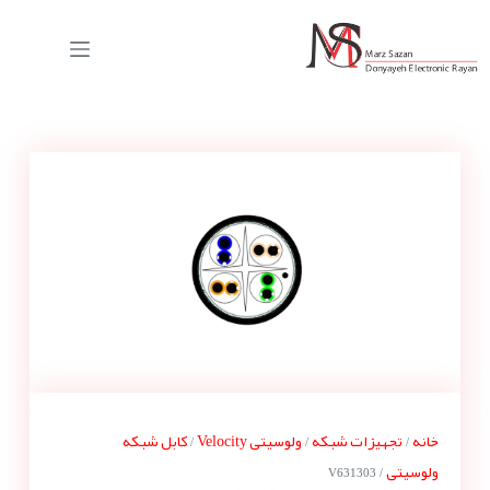
خانه
تجهیزات شبکه
ولوسیتی Velocity
کابل شبکه
/
/
/
ولوسیتی
/ V631303