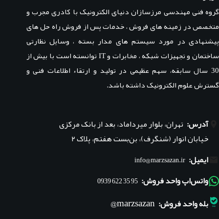
گروه فنی مهندسی مرزسازان دنیای الکترونیک با کادری مجرب و
متخصص در زمینه های فروش ، خدمات پس از فروش راه حل های
پیشنهادی در مورد سیستم های مدار بسته ، وسایل نظارتی
ساختمان و تجهیزات شبکه ، مخابرات و IT توانسته است با بیش از
30 سال سابقه، سهم عظیمی در تولید و ارتقاء اطلاعات فنی و
گسترش علوم الکترونیک داشته باشد.
آدرس:
تهران، بلوار میرداماد، بعد از بانک مرکزی
خیابان انوار (شنگرف)، بن‌بست هفتم، پلاک ۲
ایمیل:
info@marzsazan.ir
واتس‌اپ واحد فروش:
95 35 622 0939
marzsazan@
بله واحد فروش: