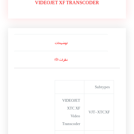
VIDEOJET XF TRANSCODER
توضیحات
نظرات (0)
Subtypes
VIDEOJET
XTC XF
VJT-XTCXF
Video
Transcoder