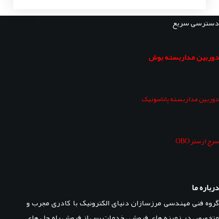
دسترسی سریع
دوربین مداربسته بوش
دوربین مداربسته پاناسونیک
سرج ارستر OBO
درباره ما
گروه فنی مهندسی مرزسازان دنیای الکترونیک با کادری مجرب و
متخصص در زمینه های فروش ، خدمات پس از فروش راه حل های