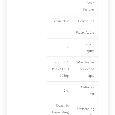
Basic
Features
2 channels
Description
Video/Audio
Camera
4
Inputs
1 to 25/30
Max. frames
(PAL/NTSC)
per second
-1080p
(fps)
Audio in /
2/1
out
Dynamic
Transcoding
Transcoding