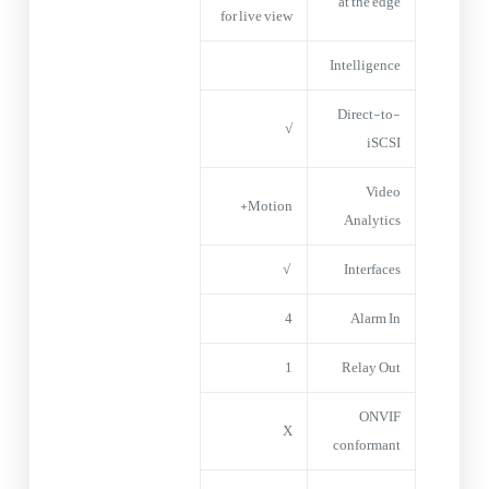
at the edge
for live view
Intelligence
Direct-to-
√
iSCSI
Video
Motion+
Analytics
√
Interfaces
4
Alarm In
1
Relay Out
ONVIF
X
conformant