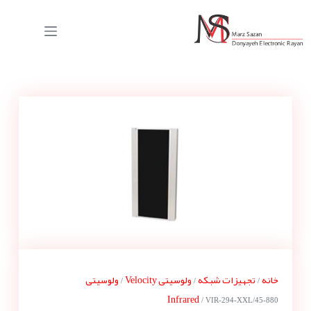
خانه
تجهیزات شبکه
ولوسیتی Velocity
ولوسیتی
/
/
/
Infrared
/ VIR-294-XXL/45-880