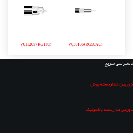
V01120S (RG11U)
V05810S(RG58AU)
دسترسی سریع
دوربین مداربسته بوش
دوربین مداربسته پاناسونیک