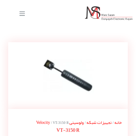
خانه
تجهیزات شبکه
ولوسیتی Velocity
/ VT-3150 R
/
/
VT-3150 R