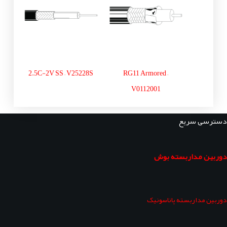
2.5C-2V SS – V25228S
RG11 Armored –
V0112001
دسترسی سریع
دوربین مداربسته بوش
دوربین مداربسته پاناسونیک