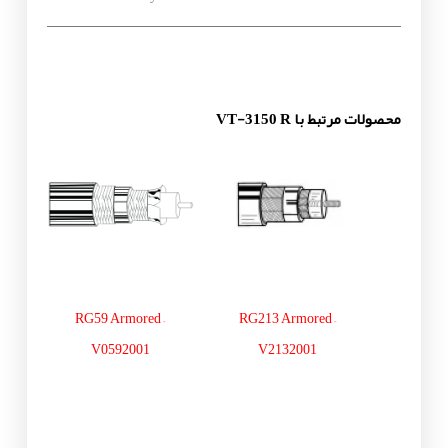
محصولات مرتبط با VT-3150 R
RG59 Armored –
RG213 Armored –
V0592001
V2132001