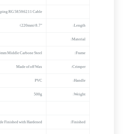
ping RG 58,59,62,11 Cable
8.7″ (220mm)
Length:
Material:
8mm Middle Carbone Steel
Frame:
Made of off Wax
Crimper:
PVC
Handle:
500g
Weight:
de Finished with Hardened
Finished: