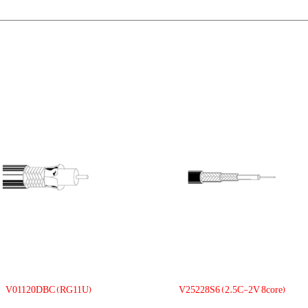
V01120DBC (RG11U)
V25228S6 (2.5C-2V 8core)