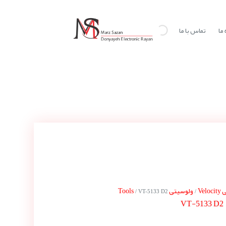
ما
تماس با ما
Vel
ولوسیتی Tools
/ VT-5133 D2
/
VT-5133 D2