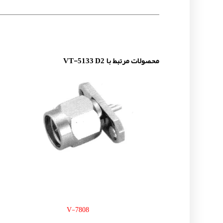
محصولات مرتبط با VT-5133 D2
V-7808