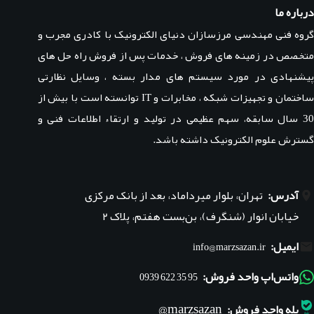
درباره ما
گروه فنی مهندسی مرزسازان دنیای الکترونیک با کادری مجرب و
متخصص در زمینه های فروش ، خدمات پس از فروش راه حل های
پیشنهادی در مورد سیستم های مدار بسته ، وسایل نظارتی
ساختمان و تجهیزات شبکه ، مخابرات و IT توانسته است با بیش از
30 سال سابقه، سهم عظیمی در تولید و ارتقاء اطلاعات فنی و
گسترش علوم الکترونیک داشته باشد.
آدرس:
تهران، بلوار میرداماد، بعد از بانک مرکزی
خیابان انوار (شنگرف)، بن‌بست هفتم، پلاک ۲
ایمیل:
info@marzsazan.ir
واتس‌اپ واحد فروش:
95 35 622 0939
marzsazan@
بله واحد فروش: