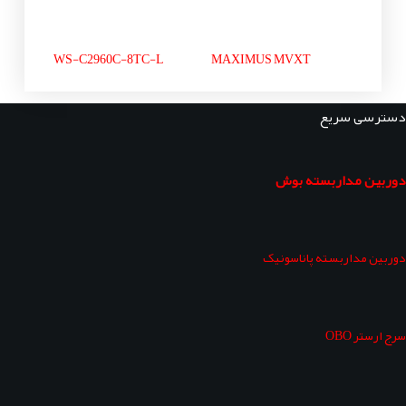
WS-C2960C-8TC-L
MAXIMUS MVXT
دسترسی سریع
دوربین مداربسته بوش
دوربین مداربسته پاناسونیک
سرج ارستر OBO