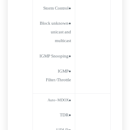
●Storm Control
●Block unknown
unicast and
multicast
●IGMP Snooping
●IGMP
Filter/Throttle
●Auto-MDOX
●TDR