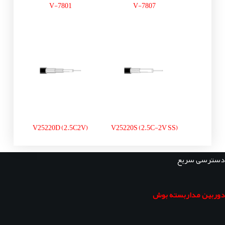
V-7801
V-7807
V25220D (2.5C2V)
V25220S (2.5C-2V SS)
دسترسی سریع
دوربین مداربسته بوش