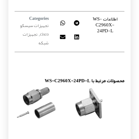
اطلاعات WS-
Categories
C2960X-
تجهیزات سیسکو
24PD-L
cisco
تجهیزات
,
شبکه
محصولات مرتبط با WS-C2960X-24PD-L