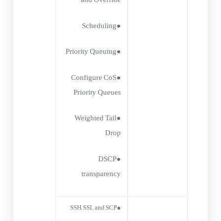
●Scheduling
●Priority Queuing
●Configure CoS
Priority Queues
●Weighted Tail
Drop
●DSCP
transparency
●SSH, SSL and SCP