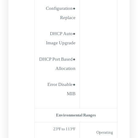
●Configuration
Replace
●DHCP Auto
Image Upgrade
●DHCP Port Based
Allocation
●Error Disable
MIB
Environmental Ranges
23ºF to 113ºF
Operating