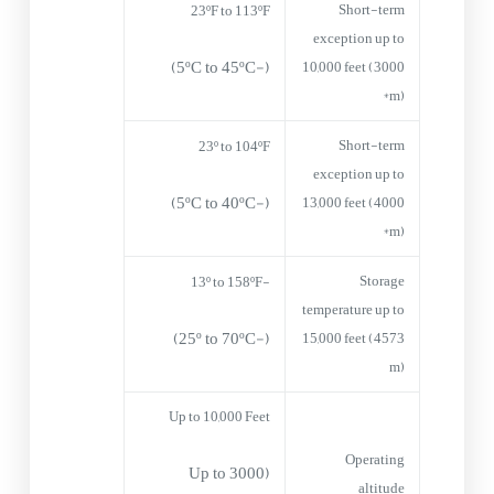
Short-term
23ºF to 113ºF
exception up to
(-5ºC to 45ºC)
10,000 feet (3000
m)*
Short-term
23º to 104ºF
exception up to
(-5ºC to 40ºC)
13,000 feet (4000
m)*
Storage
-13º to 158ºF
temperature up to
(-25º to 70ºC)
15,000 feet (4573
m)
Up to 10,000 Feet
Operating
(Up to 3000
altitude