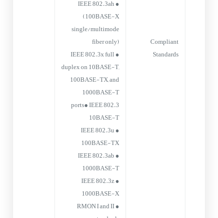
● IEEE 802.3ah
(100BASE-X
single/multimode
fiber only)
Compliant
● IEEE 802.3x full
Standards
duplex on 10BASE-T,
100BASE-TX, and
1000BASE-T
ports● IEEE 802.3
10BASE-T
● IEEE 802.3u
100BASE-TX
● IEEE 802.3ab
1000BASE-T
● IEEE 802.3z
1000BASE-X
● RMON I and II