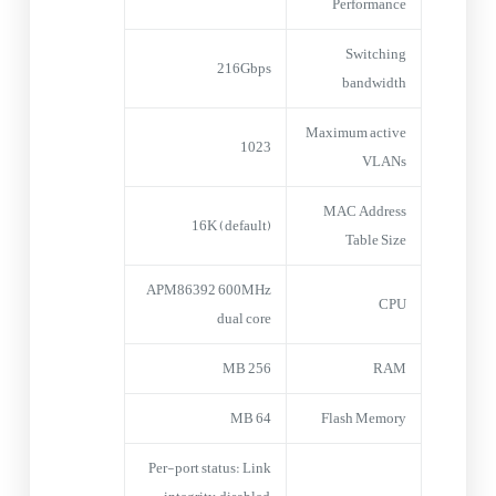
Performance
Switching
216Gbps
bandwidth
Maximum active
1023
VLANs
MAC Address
16K (default)
Table Size
APM86392 600MHz
CPU
dual core
256 MB
RAM
64 MB
Flash Memory
Per-port status: Link