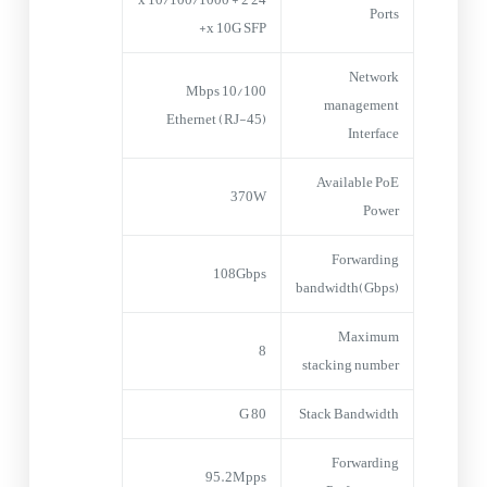
24 x 10/100/1000 + 2
Ports
x 10G SFP+
Network
10/100 Mbps
management
Ethernet (RJ-45)
Interface
Available PoE
370W
Power
Forwarding
108Gbps
bandwidth(Gbps)
Maximum
8
stacking number
80 G
Stack Bandwidth
Forwarding
95.2Mpps