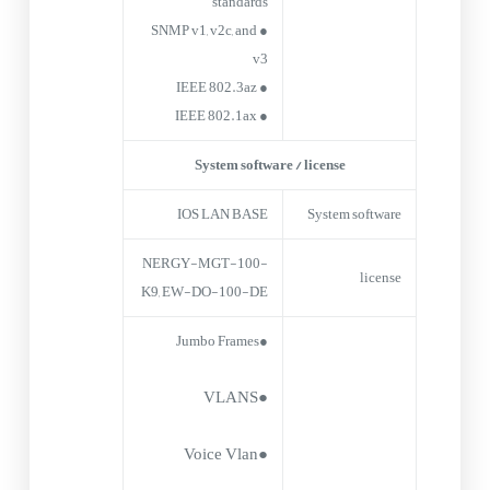
standards
● SNMP v1, v2c, and
v3
● IEEE 802.3az
● IEEE 802.1ax
System software / license
IOS LAN BASE
System software
NERGY-MGT-100-
license
K9, EW-DO-100-DE
●Jumbo Frames
●VLANS
●Voice Vlan