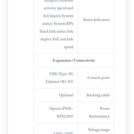
integrity, disabled,
activity, speed, and
full duplex System
Status Indicators
status: System, RPS,
Stack link status, link
duplex, PoE, and link
speed
Expansion / Connectivity
USB (Type-B),
Console ports
Ethernet (RJ-45)
Optional
Stacking cable
Option (PWR-
Power
RPS2300)
Redundancy
Voltage range
110V-240V