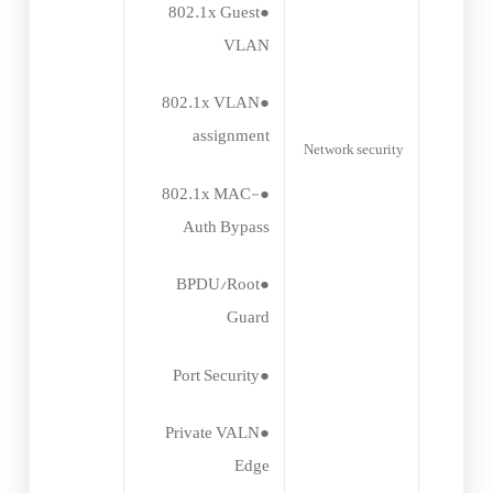
●802.1x Guest
VLAN
●802.1x VLAN
assignment
Network security
●802.1x MAC-
Auth Bypass
●BPDU/Root
Guard
●Port Security
●Private VALN
Edge