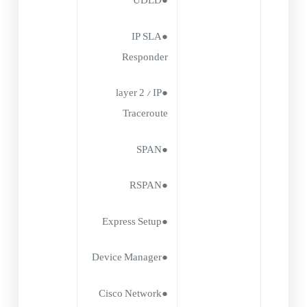
●UDLD
●IP SLA
Responder
●layer 2 / IP
Traceroute
●SPAN
●RSPAN
●Express Setup
●Device Manager
●Cisco Network