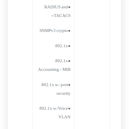
●RADIUS and
TACACS+
●SNMPv3 crypto
●802.1x
●802.1x
Accounting / MIB
●802.1x w/ port
security
●802.1x w/Voice
VLAN