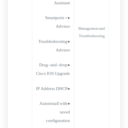
Assistant
●Smartports +
Advisor
Management and
Troubleshooting
●Troubleshooting
Advisor
●Drag-and-drop
Cisco IOS Upgrade
●IP Address DHCP
●Autoinstall with
saved
configuration