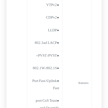
●VTPv2
●CDPv2
●LLDP
●802.3ad LACP
●PVST/PVST+
●802.1W/802.1S
●Port Fast/Uplink
features
Fast
●port CoS Trust
and Override