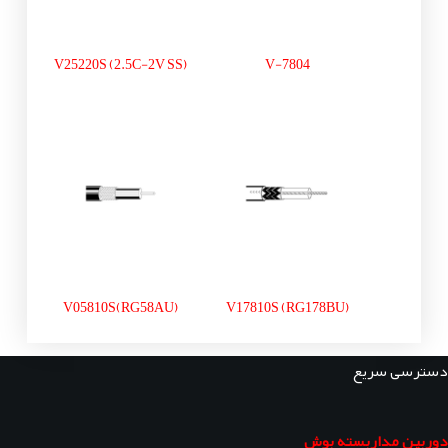
V25220S (2.5C-2V SS)
V-7804
V05810S(RG58AU)
V17810S (RG178BU)
دسترسی سریع
دوربین مداربسته بوش