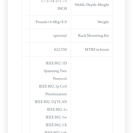
17.5/14.5/1.75
Width/Depth/Height
INCH
8.9 Pounds (4.0Kg)
Weight
optional
Rack Mounting Kit
622,350
MTBF in hours
IEEE 802.1D
Spanning Tree
Protocol
IEEE 802.1p CoS
Prioritization
IEEE 802.1Q VLAN
IEEE 802.1s
IEEE 802.1w
IEEE 802.1X
IEEE 802.1ab