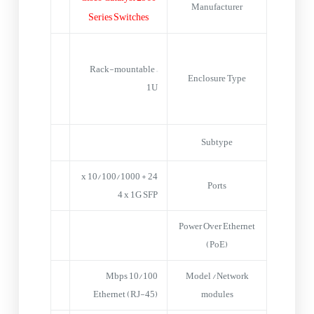
Manufacturer
Series Switches
Rack-mountable –
Enclosure Type
1U
Subtype
24 x 10/100/1000 +
Ports
4 x 1G SFP
Power Over Ethernet
(PoE)
10/100 Mbps
Model /Network
Ethernet (RJ-45)
modules