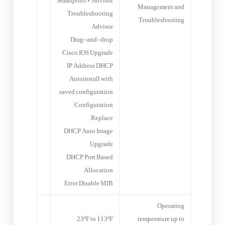
Smartports + Advisor
Management and
Troubleshooting
Troubleshooting
Advisor
Drag-and-drop
Cisco IOS Upgrade
IP Address DHCP
Autoinstall with
saved configuration
Configuration
Replace
DHCP Auto Image
Upgrade
DHCP Port Based
Allocation
Error Disable MIB
Operating
23ºF to 113ºF
temperature up to