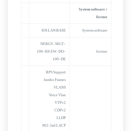
System software /
license
IOS LAN BASE
System software
NERGY-MGT-
100-K9, EW-DO-
license
100-DE
RPS Support
Jumbo Frames
VLANS
Voice Vlan
VTPv2
CDPv2
LLDP
802.3ad LACP