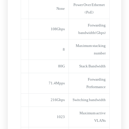
Power Over Ethernet
None
(PoE)
Forwarding
108Gbps
bandwidth(Gbps)
Maximum stacking
8
number
80G
Stack Bandwidth
Forwarding
71.4Mpps
Performance
216Gbps
Switching bandwidth
Maximum active
1023
VLANs