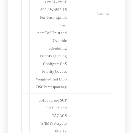
PVST/PVST+
802.1W/802.1S
features
Port Fast/Uplink
Fast
port CoS Trust and
Override
Scheduling
Priority Queuing
Configure CoS
Priority Queues
Weighted Tail Drop
DSCP transparency
SSH, SSL and SCP
RADIUS and
TACACS+
SNMPv3 crypto
802.1x