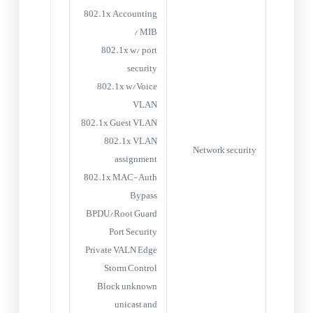
802.1x Accounting
/ MIB
802.1x w/ port
security
802.1x w/Voice
VLAN
802.1x Guest VLAN
802.1x VLAN
Network security
assignment
802.1x MAC-Auth
Bypass
BPDU/Root Guard
Port Security
Private VALN Edge
Storm Control
Block unknown
unicast and