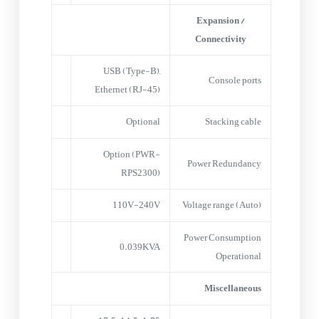
Expansion /
Connectivity
USB (Type-B),
Console ports
Ethernet (RJ-45)
Optional
Stacking cable
Option (PWR-
Power Redundancy
RPS2300)
110V-240V
Voltage range (Auto)
Power Consumption
0.039KVA
Operational
Miscellaneous