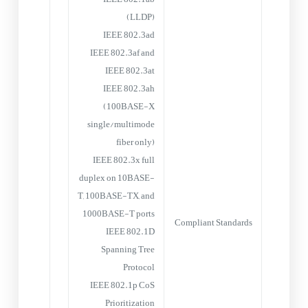
(LLDP)
IEEE 802.3ad
IEEE 802.3af and
IEEE 802.3at
IEEE 802.3ah
(100BASE-X
single/multimode
fiber only)
IEEE 802.3x full
duplex on 10BASE-
T, 100BASE-TX, and
1000BASE-T ports
Compliant Standards
IEEE 802.1D
Spanning Tree
Protocol
IEEE 802.1p CoS
Prioritization