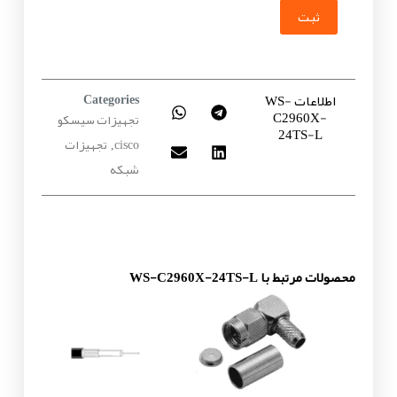
ثبت
اطلاعات WS-
Categories
C2960X-
تجهیزات سیسکو
24TS-L
cisco
تجهیزات
,
شبکه
محصولات مرتبط با WS-C2960X-24TS-L