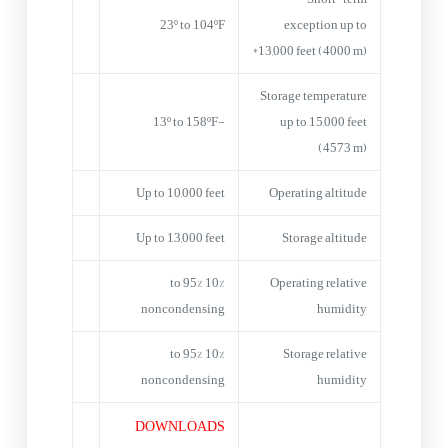
23º to 104ºF
exception up to
13,000 feet (4000 m)*
Storage temperature
-13º to 158ºF
up to 15,000 feet
(4573 m)
Up to 10,000 feet
Operating altitude
Up to 13,000 feet
Storage altitude
10% to 95%
Operating relative
noncondensing
humidity
10% to 95%
Storage relative
noncondensing
humidity
DOWNLOADS