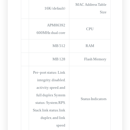
MAC Address Table
16K (default)
Size
APM86392
CPU
600MHz dual core
512 MB
RAM
128 MB
Flash Memory
Per-port status: Link
integrity, disabled,
activity, speed, and
full duplex System
Status Indicators
status: System, RPS,
Stack link status, link
duplex, and link
speed