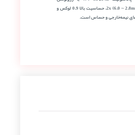
582×752، لنز واریفوکال 2x (6.0 ~ 2.8mm)، حساسیت بالا 0.9 لوکس و