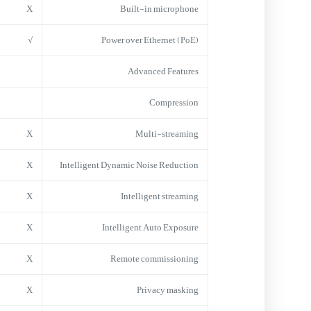
X
Built-in microphone
√
Power over Ethernet (PoE)
Advanced Features
Compression
X
Multi-streaming
X
Intelligent Dynamic Noise Reduction
X
Intelligent streaming
X
Intelligent Auto Exposure
X
Remote commissioning
X
Privacy masking