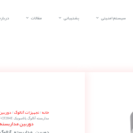
سیستم امنیتی
پشتیبانی
مقالات
درباره 
خانه
تجهیزات آنالوگ
دوربین مد
/
/
مداربسته آنالوگ پاناسونیک WV-CF284E
دوربین مداربسته آنالو