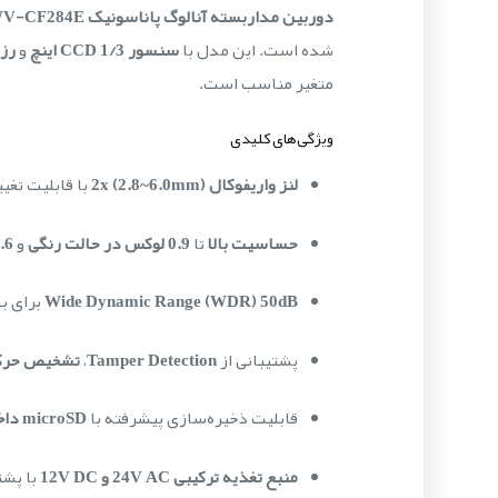
دوربین مداربسته آنالوگ پاناسونیک WV-CF284E
شده است. این مدل با
سنسور CCD 1/3 اینچ
و
رزولوش
متغیر مناسب است.
ویژگی‌های کلیدی
لنز واریفوکال 2x (2.8~6.0mm)
با قابلیت تغی
حساسیت بالا
تا
0.9 لوکس در حالت رنگی
و
0.6 لوکس در حالت
Wide Dynamic Range (WDR) 50dB
برای به
پشتیبانی از
Tamper Detection
،
تشخیص حرکت ( Detection
قابلیت ذخیره‌سازی پیشرفته با
microSD داخلی، Direct-to-iSCSI و فضای ذخیره‌سازی ابری
منبع تغذیه ترکیبی 24V AC و 12V DC
با پشت