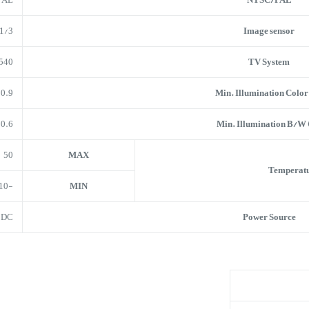
PAL
NTSC/PAL
1/3 CCD
Image sensor
540
TV System
0.9
Min. Illumination Color 
0.6
Min. Illumination B/W 
50
MAX
Temperatur
-10
MIN
V DC
Power Source