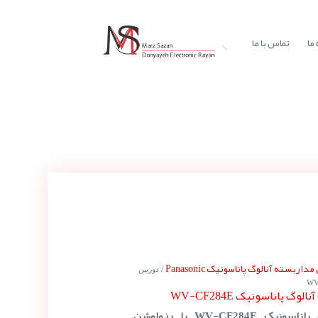
ما
تماس با ما
اربسته آنالوگ پاناسونیک Panasonic
/ دوربین
گ پاناسونیک WV-CF284E
دوربین مداربسته آنالوگ پاناسونیک WV-CF284E با رزولوشن