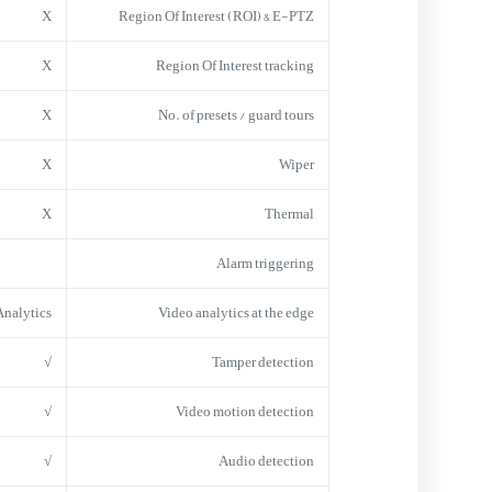
X
Region Of Interest (ROI) & E-PTZ
X
Region Of Interest tracking
X
No. of presets / guard tours
X
Wiper
X
Thermal
Alarm triggering
Analytics
Video analytics at the edge
√
Tamper detection
√
Video motion detection
√
Audio detection