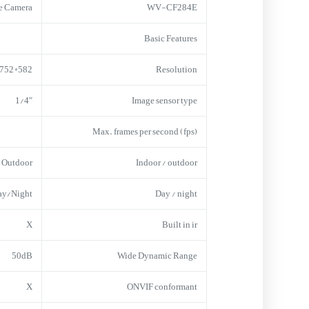
e Camera
WV-CF284E
Basic Features
582*752
Resolution
1/4″
Image sensor type
Max. frames per second (fps)
Outdoor
Indoor / outdoor
ay/Night
Day / night
X
Built in ir
50dB
Wide Dynamic Range
X
ONVIF conformant