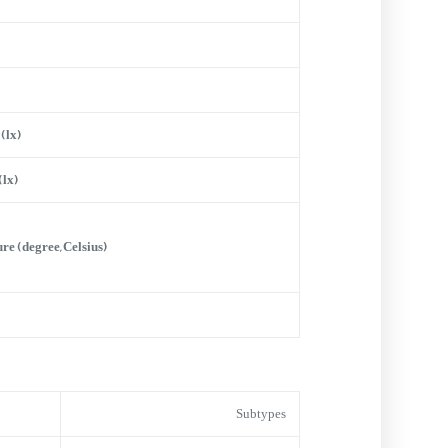
(lx)
(lx)
e (degree, Celsius)
Subtypes