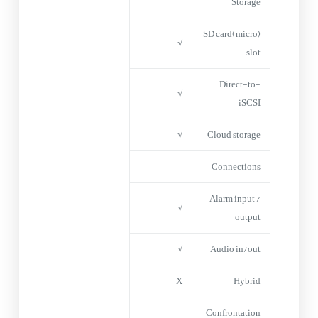
Storage
(micro)SD card
√
slot
Direct-to-
√
iSCSI
√
Cloud storage
Connections
Alarm input /
√
output
√
Audio in/out
X
Hybrid
Confrontation