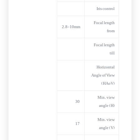
Iris control
Focal length
2.8-10mm
from
Focal length
till
Horizontal
Angle of View
(HAoV)
Min. view
30°
angle (H)
Min. view
17°
angle (V)