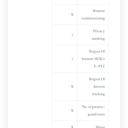
Remote
X
commissioning
Privacy
√
masking
Region Of
√
Interest (ROI) &
E-PTZ
Region Of
X
Interest
tracking
No. of presets /
X
guard tours
X
Wiper