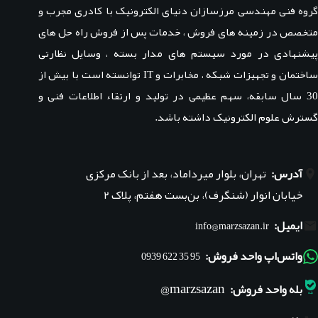
گروه فنی مهندسی مرزسازان دنیای الکترونیک با کادری مجرب و
متخصص در زمینه های فروش ، خدمات پس از فروش راه حل های
پیشنهادی در مورد سیستم های مدار بسته ، وسایل نظارتی
ساختمان و تجهیزات شبکه ، مخابرات و IT توانسته است با بیش از
30 سال سابقه، سهم عظیمی در تولید و ارتقاء اطلاعات فنی و
گسترش علوم الکترونیک داشته باشد.
آدرس:
تهران، بلوار میرداماد، بعد از بانک مرکزی
خیابان انوار (شنگرف)، بن‌بست هفتم، پلاک ۲
ایمیل:
info@marzsazan.ir
واتس‌اپ واحد فروش:
95 35 622 0939
marzsazan@
بله واحد فروش: