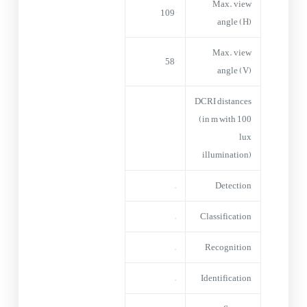
Max. view
109°
angle (H)
Max. view
58°
angle (V)
DCRI distances
(in m with 100
lux
illumination)
–
Detection
–
Classification
–
Recognition
–
Identification