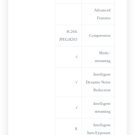
Advanced
Features
H.264;
Compression
JPEG;H265
Multi-
√
streaming
Intelligent
√
Dynamic Noise
Reduction
Intelligent
√
streaming
Intelligent
X
Auto Exposure