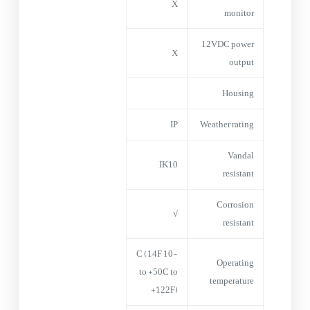
X
monitor
12VDC power
X
output
Housing
IP
Weather rating
Vandal
IK10
resistant
Corrosion
√
resistant
-10 C (14F
Operating
to +50C to
temperature
+122F)