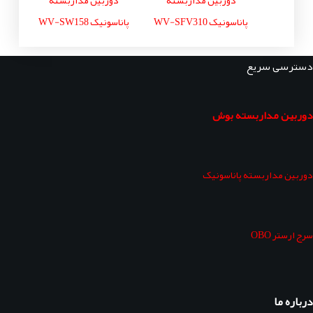
پاناسونیک WV-SFV310
پاناسونیک WV-SW158
دسترسی سریع
دوربین مداربسته بوش
دوربین مداربسته پاناسونیک
سرج ارستر OBO
درباره ما