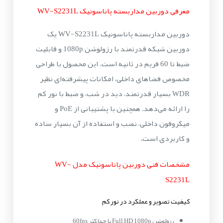
معرفی دوربین مداربسته پاناسونیک WV-S2231L
دوربین مداربسته پاناسونیک WV-S2231L یک
دوربین شبکه قدرتمند با رزولوشن 1080p و قابلیت
ضبط تا 60 فریم در ثانیه است. این محصول با طراحی
مخصوص فضاهای داخلی، امکانات پیشرفته‌ای نظیر
WDR بسیار قدرتمند، دید در شب، و ضبط با نور کم
را ارائه می‌دهد. همچنین با پشتیبانی از PoE و
میکروفون داخلی، نصب و استفاده از آن بسیار ساده
و کاربردی است.
مشخصات فنی دوربین پاناسونیک مدل WV-
S2231L
کیفیت تصویر و عملکرد در نور کم
رزولوشن Full HD 1080p با حداکثر 60fps