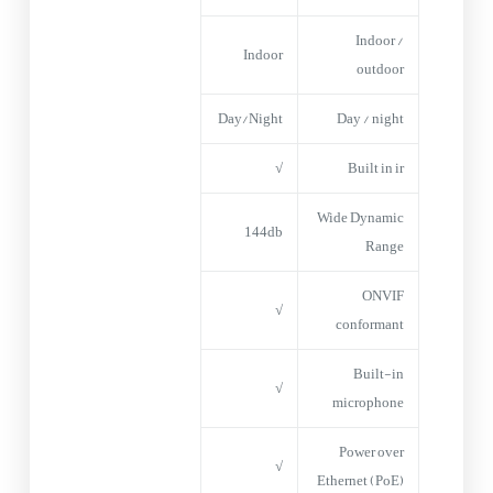
Indoor /
Indoor
outdoor
Day/Night
Day / night
√
Built in ir
Wide Dynamic
144db
Range
ONVIF
√
conformant
Built-in
√
microphone
Power over
√
Ethernet (PoE)