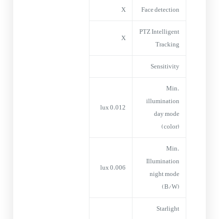
X
Face detection
PTZ Intelligent
X
Tracking
Sensitivity
Min.
illumination
0.012 lux
day mode
(color)
Min.
Illumination
0.006 lux
night mode
(B/W)
Starlight