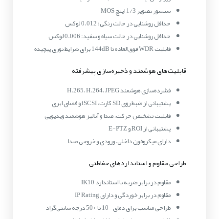
سنسور تصویر 1/3 اینچ MOS
حداقل روشنایی در حالت رنگی: 0.012 لوکس
حداقل روشنایی در حالت سیاه و سفید: 0.006 لوکس
قابلیت WDR فوق‌العاده تا 144dB برای شرایط نوری پیچیده
قابلیت‌های هوشمند و ذخیره‌سازی پیشرفته
فشرده‌سازی هوشمند H.265، H.264، JPEG
پشتیبانی از ضبط روی SD کارت، iSCSI و فضای ابری
قابلیت تشخیص حرکت، صدا و آنالیز هوشمند ویدیویی
پشتیبانی از ROI و E-PTZ
دارای میکروفون داخلی، ورودی و خروجی صدا
طراحی مقاوم و استانداردهای حفاظتی
مقاوم در برابر ضربه با استاندارد IK10
مقاوم در برابر خوردگی و دارای IP Rating
طراحی مناسب برای دمای -10 تا +50 درجه سانتی‌گراد