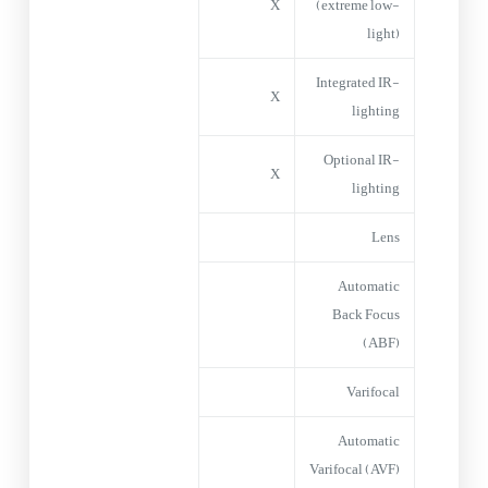
X
(extreme low-
light)
Integrated IR-
X
lighting
Optional IR-
X
lighting
Lens
Automatic
Back Focus
(ABF)
Varifocal
Automatic
Varifocal (AVF)