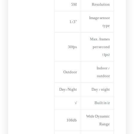
5M
Resolution
Image sensor
1/3″
type
Max. frames
30fps
per second
(fps)
Indoor /
Outdoor
outdoor
Day/Night
Day / night
√
Built in ir
Wide Dynamic
108db
Range