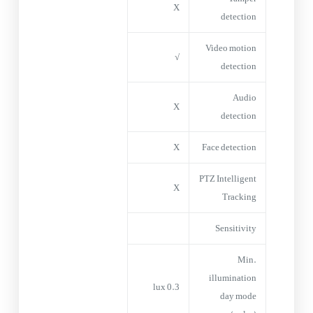
X
detection
Video motion
√
detection
Audio
X
detection
X
Face detection
PTZ Intelligent
X
Tracking
Sensitivity
Min.
illumination
0.3 lux
day mode