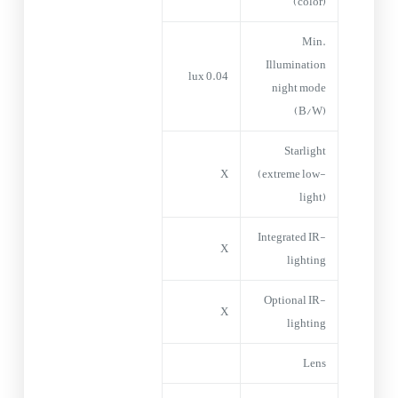
(color)
Min.
Illumination
0.04 lux
night mode
(B/W)
Starlight
X
(extreme low-
light)
Integrated IR-
X
lighting
Optional IR-
X
lighting
Lens