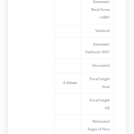
Automatic
Back Focus
(ABF)
Varifocal
Automatic
Varifocal (AVF)
Iris control
Focal length
0.84mm
from
Focal length
till
Horizontal
Angle of View