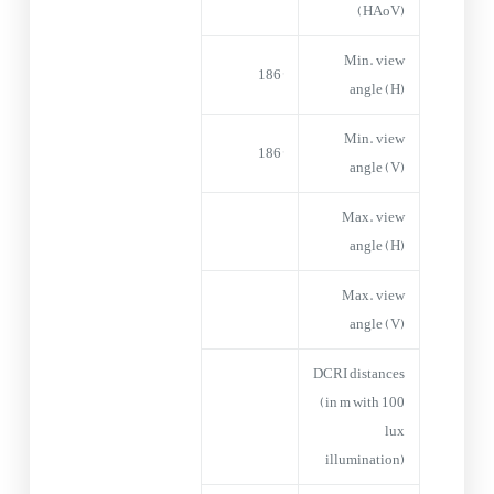
(HAoV)
Min. view
186°
angle (H)
Min. view
186°
angle (V)
Max. view
angle (H)
Max. view
angle (V)
DCRI distances
(in m with 100
lux
illumination)