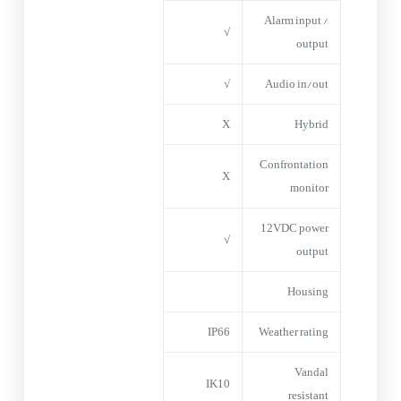
Alarm input /
√
output
√
Audio in/out
X
Hybrid
Confrontation
X
monitor
12VDC power
√
output
Housing
IP66
Weather rating
Vandal
IK10
resistant