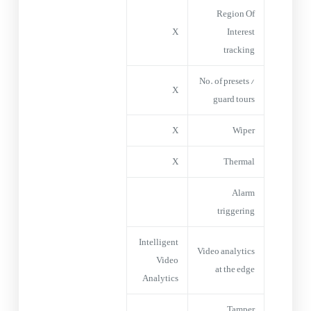
Region Of
X
Interest
tracking
No. of presets /
X
guard tours
X
Wiper
X
Thermal
Alarm
triggering
Intelligent
Video analytics
Video
at the edge
Analytics
Tamper