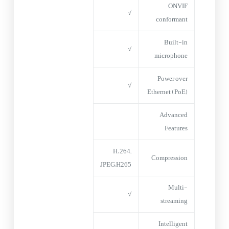
ONVIF
√
conformant
Built-in
√
microphone
Power over
√
Ethernet (PoE)
Advanced
Features
H.264;
Compression
JPEG;H265
Multi-
√
streaming
Intelligent