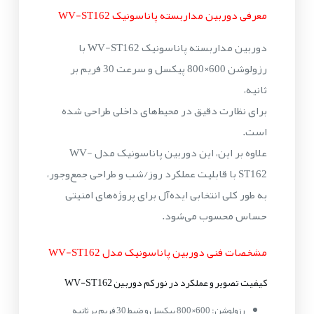
معرفی دوربین مداربسته پاناسونیک WV-ST162
دوربین مداربسته پاناسونیک WV-ST162 با
رزولوشن 600×800 پیکسل و سرعت 30 فریم بر
ثانیه،
برای نظارت دقیق در محیط‌های داخلی طراحی شده
است.
علاوه بر این، این دوربین پاناسونیک مدل WV-
ST162 با قابلیت عملکرد روز/شب و طراحی جمع‌وجور،
به طور کلی انتخابی ایده‌آل برای پروژه‌های امنیتی
حساس محسوب می‌شود.
مشخصات فنی دوربین پاناسونیک مدل WV-ST162
کیفیت تصویر و عملکرد در نور کم دوربین WV-ST162
رزولوشن: 600×800 پیکسل و ضبط 30 فریم بر ثانیه