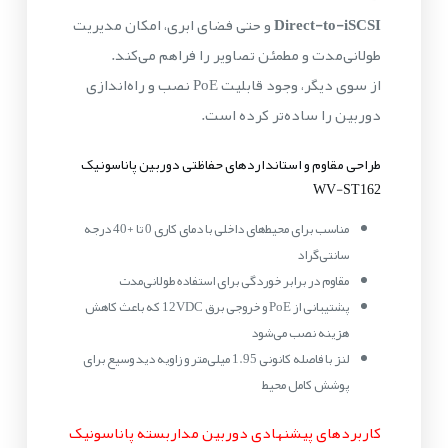
Direct-to-iSCSI
و حتی فضای ابری، امکان مدیریت
طولانی‌مدت و مطمئن تصاویر را فراهم می‌کند.
از سوی دیگر، وجود قابلیت PoE نصب و راه‌اندازی
دوربین را ساده‌تر کرده است.
طراحی مقاوم و استانداردهای حفاظتی دوربین پاناسونیک
WV-ST162
مناسب برای محیط‌های داخلی با دمای کاری 0 تا +40 درجه
سانتی‌گراد
مقاوم در برابر خوردگی برای استفاده طولانی‌مدت
پشتیبانی از PoE و خروجی برق 12VDC که باعث کاهش
هزینه نصب می‌شود
لنز با فاصله کانونی 1.95 میلی‌متر و زاویه دید وسیع برای
پوشش کامل محیط
کاربردهای پیشنهادی دوربین مداربسته پاناسونیک