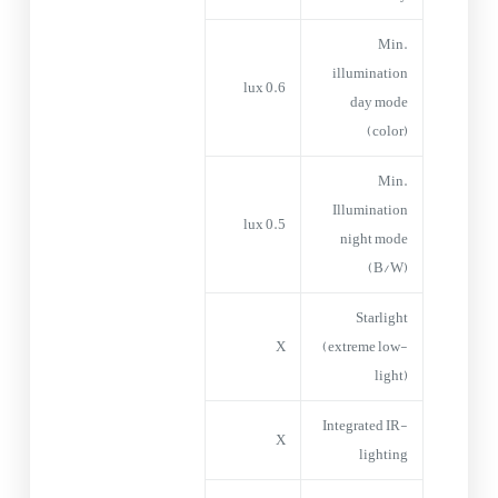
Min.
illumination
0.6 lux
day mode
(color)
Min.
Illumination
0.5 lux
night mode
(B/W)
Starlight
X
(extreme low-
light)
Integrated IR-
X
lighting