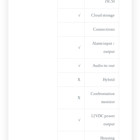
iSCSI
√
Cloud storage
Connections
Alarm input /
√
output
√
Audio in/out
X
Hybrid
Confrontation
X
monitor
12VDC power
√
output
Housing