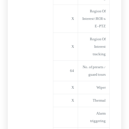
Region Of
X
Interest (ROI) &
E-PTZ
Region Of
X
Interest
tracking
No. of presets /
64
guard tours
X
Wiper
X
Thermal
Alarm
triggering