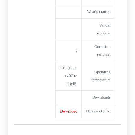
Weather rating
Vandal
resistant
Corrosion
√
resistant
0 C (32F to
Operating
+40C to
temperature
+104F)
Downloads
Download
Datasheet (EN)