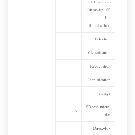
DCRI distances
(in m with 100
lux
illumination)
–
Detection
–
Classification
–
Recognition
–
Identification
Storage
(micro)SD card
√
slot
Direct-to-
√