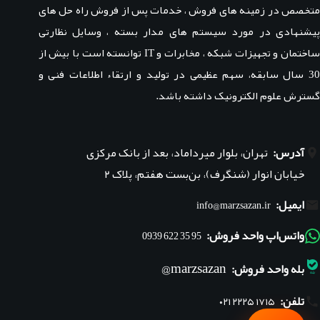
متخصص در زمینه های فروش ، خدمات پس از فروش راه حل های
پیشنهادی در مورد سیستم های مدار بسته ، وسایل نظارتی
ساختمان و تجهیزات شبکه ، مخابرات و IT توانسته است با بیش از
30 سال سابقه، سهم عظیمی در تولید و ارتقاء اطلاعات فنی و
گسترش علوم الکترونیک داشته باشد.
آدرس:
تهران، بلوار میرداماد، بعد از بانک مرکزی
خیابان انوار (شنگرف)، بن‌بست هفتم، پلاک ۲
ایمیل:
info@marzsazan.ir
واتس‌اپ واحد فروش:
95 35 622 0939
marzsazan@
بله واحد فروش:
تلفن:
۰۲۱ ۲۲۲۵ ۱۷۱۵