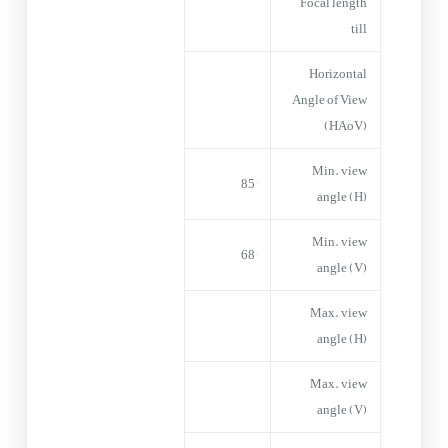
Focal length
till
Horizontal
Angle of View
(HAoV)
Min. view
85°
angle (H)
Min. view
68°
angle (V)
Max. view
angle (H)
Max. view
angle (V)