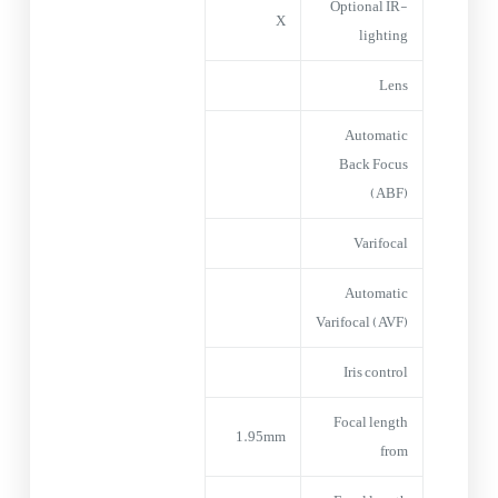
Optional IR-
X
lighting
Lens
Automatic
Back Focus
(ABF)
Varifocal
Automatic
Varifocal (AVF)
Iris control
Focal length
1.95mm
from