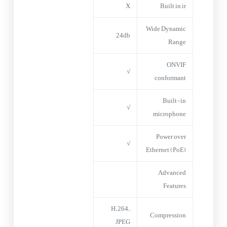
X
Built in ir
Wide Dynamic
24db
Range
ONVIF
√
conformant
Built-in
√
microphone
Power over
√
Ethernet (PoE)
Advanced
Features
;H.264;
Compression
JPEG