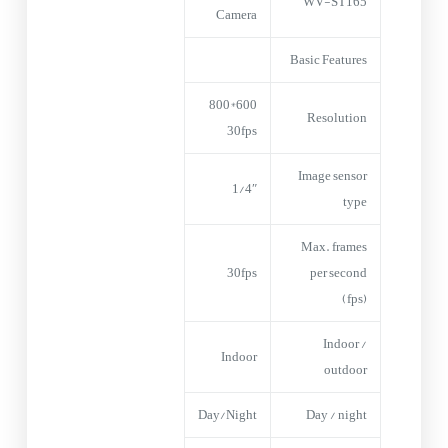
WV-ST165
Camera
Basic Features
600*800
Resolution
30fps
Image sensor
1/4″
type
Max. frames
30fps
per second
(fps)
Indoor /
Indoor
outdoor
Day/Night
Day / night