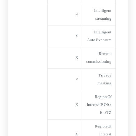
Intelligent
√
streaming
Intelligent
X
Auto Exposure
Remote
X
commissioning
Privacy
√
masking
Region Of
X
Interest (ROI) &
E-PTZ
Region Of
X
Interest