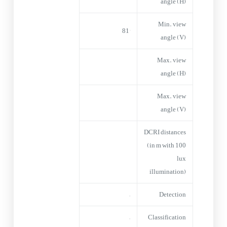
angle (H)
Min. view
81°
angle (V)
Max. view
angle (H)
Max. view
angle (V)
DCRI distances
(in m with 100
lux
illumination)
–
Detection
–
Classification