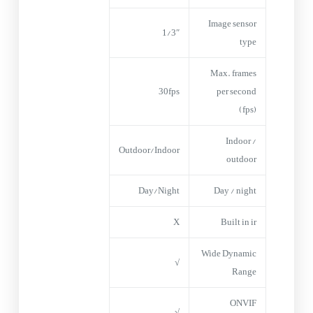
Image sensor
1/3″
type
Max. frames
30fps
per second
(fps)
Indoor /
Outdoor/Indoor
outdoor
Day/Night
Day / night
X
Built in ir
Wide Dynamic
√
Range
ONVIF
√