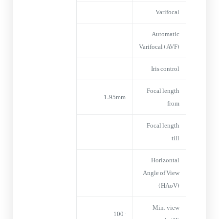
Varifocal
Automatic
Varifocal (AVF)
Iris control
Focal length
1.95mm
from
Focal length
till
Horizontal
Angle of View
(HAoV)
Min. view
° 100