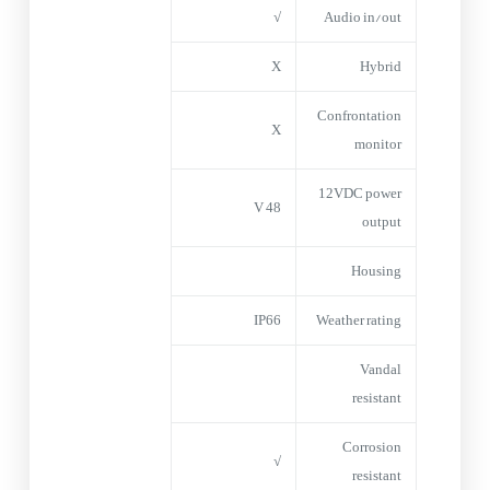
√
Audio in/out
X
Hybrid
Confrontation
X
monitor
12VDC power
48 V
output
Housing
IP66
Weather rating
Vandal
resistant
Corrosion
√
resistant