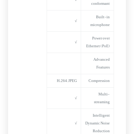
conformant
Built-in
√
microphone
Power over
√
Ethernet (PoE)
Advanced
Features
H.264; JPEG
Compression
Multi-
√
streaming
Intelligent
√
Dynamic Noise
Reduction