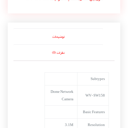
توضیحات
نظرات (0)
Subtypes
Dome Network
WV-SW158
Camera
Basic Features
3.1M
Resolution