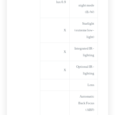
0.9 lux
night mode
(B/W)
Starlight
X
(extreme low-
light)
Integrated IR-
X
lighting
Optional IR-
X
lighting
Lens
Automatic
Back Focus
(ABF)