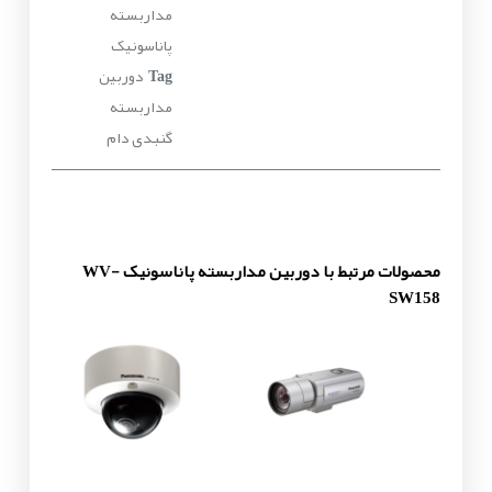
مداربسته
پاناسونیک
دوربین
Tag
مداربسته
گنبدی دام
محصولات مرتبط با دوربین مداربسته پاناسونیک WV-
SW158