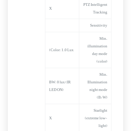
PTZ Intelligent
X
Tracking
Sensitivity
Min.
illumination
Color: 1.0 Lux)
day mode
(color)
Min.
BW: 0 lux (IR
Illumination
LED ON)
night mode
(B/W)
Starlight
X
(extreme low-
light)