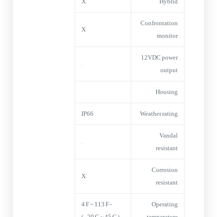
X
Hybrid
Confrontation
X
monitor
12VDC power
–
output
Housing
IP66
Weather rating
Vandal
–
resistant
Corrosion
X
resistant
-4°F ~ 113°F
Operating
(-20°C ~ 45°C )
temperature