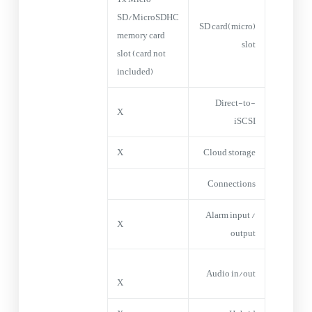
SD/MicroSDHC
(micro)SD card
memory card
slot
slot (card not
included)
Direct-to-
X
iSCSI
X
Cloud storage
Connections
Alarm input /
X
output
Audio in/out
X