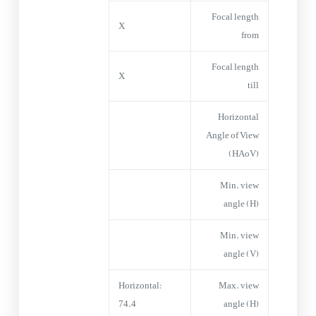
Focal length
X
from
Focal length
X
till
Horizontal
Angle of View
(HAoV)
Min. view
angle (H)
Min. view
angle (V)
Horizontal:
Max. view
74.4°
angle (H)