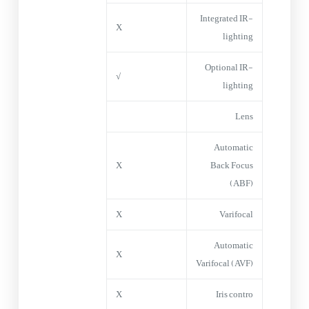
Integrated IR-
X
lighting
Optional IR-
√
lighting
Lens
Automatic
X
Back Focus
(ABF)
X
Varifocal
Automatic
X
Varifocal (AVF)
X
Iris contro