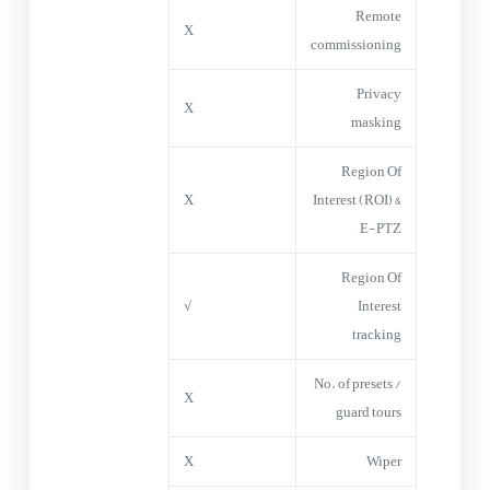
Remote
X
commissioning
Privacy
X
masking
Region Of
X
Interest (ROI) &
E-PTZ
Region Of
√
Interest
tracking
No. of presets /
X
guard tours
X
Wiper