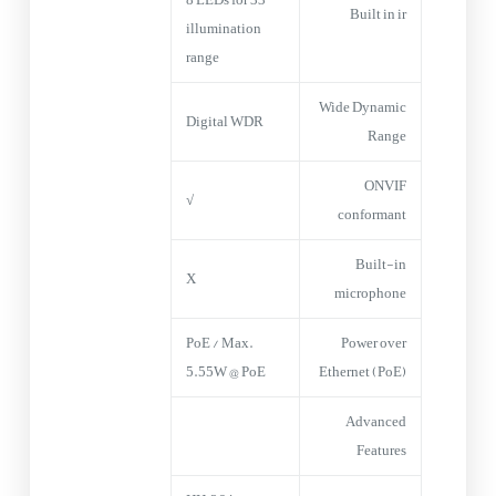
Built in ir
illumination
range
Wide Dynamic
Digital WDR
Range
ONVIF
√
conformant
Built-in
X
microphone
PoE / Max.
Power over
5.55W @ PoE
Ethernet (PoE)
Advanced
Features