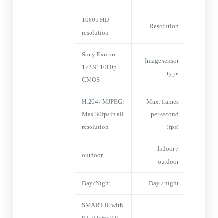
1080p HD
Resolution
resolution
Sony Exmore
Image sensor
1/2.9” 1080p
type
CMOS
H.264/ MJPEG:
Max. frames
Max 30fps in all
per second
resolution
(fps)
Indoor /
outdoor
outdoor
Day/Night
Day / night
SMART IR with
8 LEDs for 33’