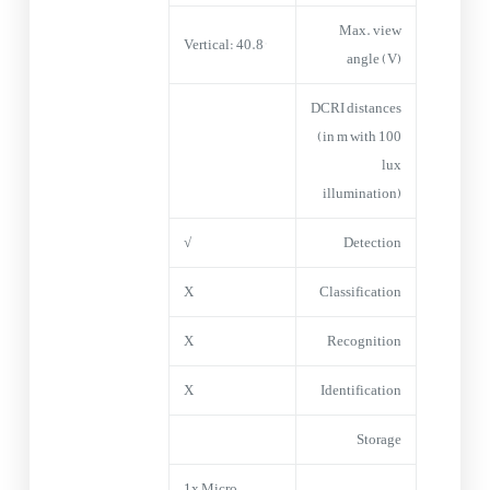
Max. view
Vertical: 40.8°
angle (V)
DCRI distances
(in m with 100
lux
illumination)
√
Detection
X
Classification
X
Recognition
X
Identification
Storage
1x Micro