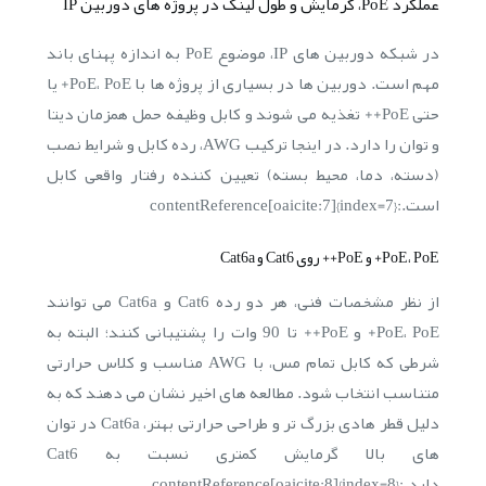
عملکرد PoE، گرمایش و طول لینک در پروژه های دوربین IP
در شبکه دوربین های IP، موضوع PoE به اندازه پهنای باند
مهم است. دوربین ها در بسیاری از پروژه ها با PoE، PoE+ یا
حتی PoE++ تغذیه می شوند و کابل وظیفه حمل همزمان دیتا
و توان را دارد. در اینجا ترکیب AWG، رده کابل و شرایط نصب
(دسته، دما، محیط بسته) تعیین کننده رفتار واقعی کابل
است.:contentReference[oaicite:7]{index=7}
PoE، PoE+ و PoE++ روی Cat6 و Cat6a
از نظر مشخصات فنی، هر دو رده Cat6 و Cat6a می توانند
PoE، PoE+ و PoE++ تا 90 وات را پشتیبانی کنند؛ البته به
شرطی که کابل تمام مس، با AWG مناسب و کلاس حرارتی
متناسب انتخاب شود. مطالعه های اخیر نشان می دهند که به
دلیل قطر هادی بزرگ تر و طراحی حرارتی بهتر، Cat6a در توان
های بالا گرمایش کمتری نسبت به Cat6
دارد.:contentReference[oaicite:8]{index=8}