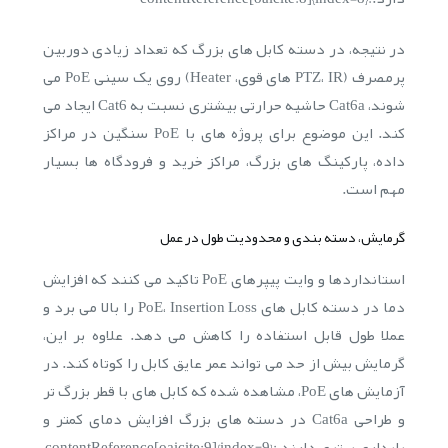
در نتیجه، در دسته کابل های بزرگ که تعداد زیادی دوربین
پرمصرف (PTZ، IR های قوی، Heater) روی یک سینی PoE می
شوند، Cat6a حاشیه حرارتی بیشتری نسبت به Cat6 ایجاد می
کند. این موضوع برای پروژه های با PoE سنگین در مراکز
داده، پارکینگ های بزرگ، مراکز خرید و فرودگاه ها بسیار
مهم است.
گرمایش، دسته بندی و محدودیت طول در عمل
استانداردها و وایت پیپرهای PoE تاکید می کنند که افزایش
دما در دسته کابل های PoE، Insertion Loss را بالا می برد و
عملا طول قابل استفاده را کاهش می دهد. علاوه بر این،
گرمایش بیش از حد می تواند عمر عایق کابل را کوتاه کند. در
آزمایش های PoE، مشاهده شده که کابل های با قطر بزرگ تر
و طراحی Cat6a در دسته های بزرگ افزایش دمای کمتر و
پایداری بهتری دارند.:contentReference[oaicite:9]{index=9}