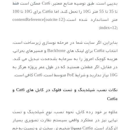
بدیهی است. طبق توصیه منابع معتبر، Cat6 ممکن است فقط
تا 35 تا 55 متر 10G را تحمل کند، اما Cat6a برای 10G تا 100
متر استاندارد شده است.:contentReference[oaicite:12]
{index=12}
بنابراین، اگر سایت شما در مرحله نوسازی زیرساخت است،
انتخاب Cat6a برای لینک های Backbone و مسیرهای بحرانی،
هزینه کوچک امروز را به سرمایه بلندمدت تبدیل می کند.
در مقابل، اگر مطمئن هستید که در طول عمر پروژه هرگز به
10G نیاز ندارید و شرایط PoE متوسط است، Cat6 کافی است.
نکات نصب، شیلدینگ و تست فلوک در کابل های Cat6 و
Cat6a
علاوه بر خود رده کابل، نحوه نصب، نوع شیلدینگ و تست
نهایی نیز در عملکرد واقعی سیستم نظارت تصویری بسیار
اثرگذار است. Cat6a معمولا ضخیم تر، سخت تر و نسبت به خم