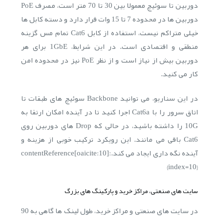
دوربین تا سوئیچ معمولا بین 30 تا 70 متر است، مصرف PoE
دوربین ها در محدوده 7 تا 15 وات قرار دارد و دسته کابل ها
خیلی متراکم نیست، استفاده از کابل Cat6 تمام مس گزینه
منطقی و اقتصادی است. در این شرایط، 1GbE برای هر
دوربین بیش از نیاز است و از نظر PoE نیز در محدوده امن
کار می کنید.
در این سناریو، می توانید Backbone سوئیچ های طبقات تا
اتاق سرور را با Cat6a اجرا کنید تا در آینده امکان ارتقا به
10G را داشته باشید، در حالی که Drop های دوربین روی
Cat6 باقی می مانند. این رویکرد ترکیب خوبی از هزینه و
آینده نگه داری ایجاد می کند.:contentReference[oaicite:10]
{index=10}
سایت های صنعتی، مراکز خرید و پارکینگ های بزرگ
در سایت های صنعتی و مراکز خرید، طول لینک ها گاهی به 90