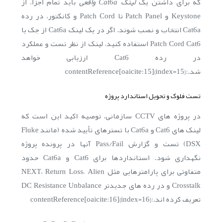
که برای داشتن یک
لینک Cat6a واقعی
باید تمام اجزا، از
Keystone و Patch Panel تا Patch Cord و کانکتور، در رده
Cat6a انتخاب و نصب شوند. اگر در یک لینک Cat6a از جک یا
Patch Cord Cat6 استفاده کنید، لینک از نظر تست و عملکرد
در رده Cat6 ارزیابی خواهد
شد.:contentReference[oaicite:15]{index=15}
تست فلوک و تحویل استاندارد پروژه
در پروژه های CCTV سازمانی، توصیه اکید این است که
لینک های Cat6 و Cat6a با تسترهای تأیید شده (مانند Fluke
DSX) تست و گزارش Pass/Fail آنها در پرونده پروژه
نگهداری شود. استانداردها برای Cat6 و Cat6a حدود
متفاوتی برای پارامترهایی مثل NEXT، Return Loss، Alien
Crosstalk و در رده های جدیدتر DC Resistance Unbalance
تعریف کرده اند.:contentReference[oaicite:16]{index=16}