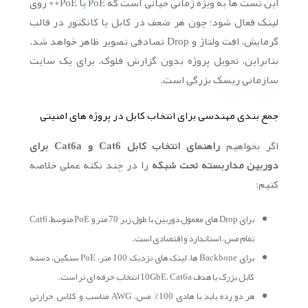
این تست ها به ویژه زمانی حیاتی است که PoE یا PoE++ روی
لینک فعال شود؛ چون هر ضعف در کابل یا کانکتور در قالب
گرمایش، افت ولتاژ و Drop تصادفی تصویر ظاهر خواهد شد.
بنابراین، تحویل پروژه بدون گزارش فلوک، برای یک سایت
سازمانی ریسک بزرگی است.
جمع بندی مهندسی برای انتخاب کابل در پروژه های امنیتی
اگر بخواهیم
راهنمای انتخاب کابل Cat6 و Cat6a برای
دوربین مداربسته تحت شبکه
را در چند نکته عملی خلاصه
کنیم:
برای Drop های معمول دوربین با طول زیر 70 متر و PoE متوسط، Cat6
تمام مس، استاندارد و اقتصادی است.
برای Backbone ها، لینک های نزدیک 100 متر، PoE سنگین، دسته
کابل بزرگ یا هدف 10GbE، Cat6a انتخاب حرفه ای تر است.
هر دو رده باید با هادی 100٪ مس، AWG مناسب و کلاس حرارتی