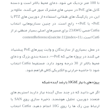
تا 100 متر نزدیک می شود، دمای محیط بالاتر است و دسته
کابل های PoE در سینی های مشترک عبور می کنند. علاوه بر
این، در پارکینگ های طبقاتی، استفاده از دوربین های PTZ با
PoE+ یا PoE++ رایج است. در چنین سناریوهایی، انتخاب
Cat6a مسی 23AWG برای مسیرهای اصلی بسیار منطقی تر از
Cat6 است.:contentReference[oaicite:11]{index=11}
در عمل، بسیاری از سازندگان و وایت پیپرهای PoE پیشنهاد
می کنند در پروژه هایی که PoE++، دسته بندی بزرگ و دمای
محیط بالاتر از 30 درجه وجود دارد، مستقیما Cat6a انتخاب
شود تا حاشیه حرارتی و الکتریکی کافی فراهم شود.
پروژه های با نیاز 10GbE یا رشد آینده شبکه
اگر می دانید که در چند سال آینده نیاز دارید استریم های
متعدد دوربین، تحلیل هوشمند، ذخیره سازی روی SAN یا
ارتباط بین رک ها را روی 10G انجام دهید، Cat6a انتخاب