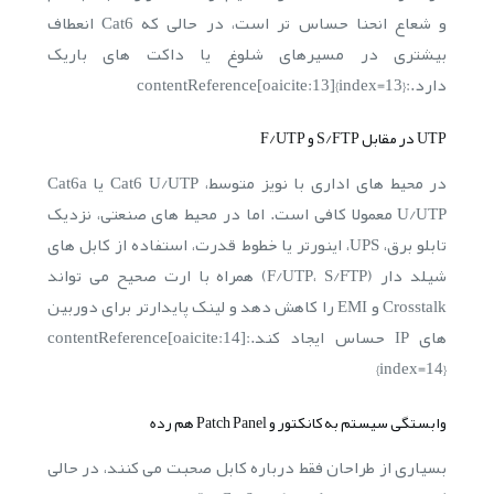
و شعاع انحنا حساس تر است، در حالی که Cat6 انعطاف
بیشتری در مسیرهای شلوغ یا داکت های باریک
دارد.:contentReference[oaicite:13]{index=13}
UTP در مقابل S/FTP و F/UTP
در محیط های اداری با نویز متوسط، Cat6 U/UTP یا Cat6a
U/UTP معمولا کافی است. اما در محیط های صنعتی، نزدیک
تابلو برق، UPS، اینورتر یا خطوط قدرت، استفاده از کابل های
شیلد دار (F/UTP، S/FTP) همراه با ارت صحیح می تواند
Crosstalk و EMI را کاهش دهد و لینک پایدارتر برای دوربین
های IP حساس ایجاد کند.:contentReference[oaicite:14]
{index=14}
وابستگی سیستم به کانکتور و Patch Panel هم رده
بسیاری از طراحان فقط درباره کابل صحبت می کنند، در حالی