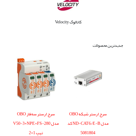
کاتالوگ Velocity
جدیدترین محصولات
سرج ارستر شبکه OBO
سرج ارستر سه‌فاز OBO
مدل ND-CAT6/E-B کد
مدل V50-3+NPE+FS-280
5081804
تیپ 1+2