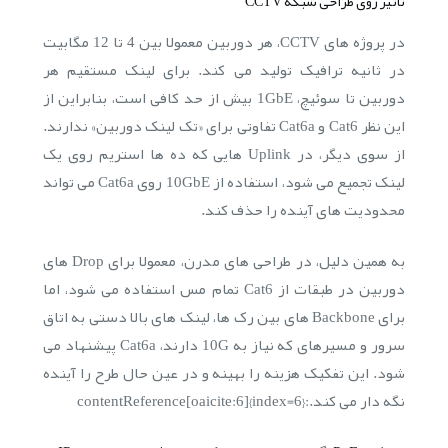
تاثیر روی طراحی شبکه CCTV
در پروژه های CCTV، هر دوربین معمولا بین 4 تا 12 مگابیت
در ثانیه ترافیک تولید می کند. برای لینک مستقیم هر
دوربین تا سوئیچ، 1GbE بیش از حد کافی است، بنابراین از
این نظر Cat6 و Cat6a تفاوتی برای «تک لینک دوربین» ندارند.
از سوی دیگر، در Uplink هایی که ده ها استریم روی یک
لینک تجمیع می شود، استفاده از 10GbE روی Cat6a می تواند
محدودیت های آینده را حذف کند.
به همین دلیل، در طراحی های مدرن، معمولا برای Drop های
دوربین در طبقات از Cat6 تمام مس استفاده می شود، اما
برای Backbone های بین رک ها، لینک های بالا دستی به اتاق
سرور و مسیرهای که نیاز به 10G دارند، Cat6a پیشنهاد می
شود. این تفکیک هزینه را بهینه و در عین حال طرح را آینده
نگه دار می کند.:contentReference[oaicite:6]{index=6}