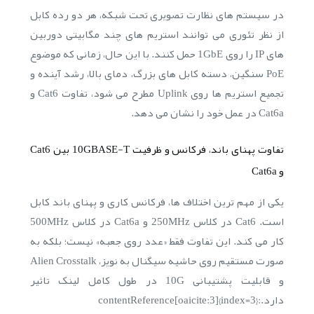
در سیستم های نظارت تصویری تحت شبکه، هر دو رده کابل
از نظر تئوری می توانند استریم های چند مگابیتی دوربین
های IP را روی 1GbE حمل کنند. با این حال، زمانی که موضوع
PoE سنگین، دسته کابل های بزرگ، دمای بالا، رشد آینده و
تجمیع استریم ها روی Uplink مطرح می شود، تفاوت Cat6 و
Cat6a در عمل خود را نشان می دهد.
تفاوت پهنای باند، فرکانس و ظرفیت 10GBASE-T بین Cat6
و Cat6a
یکی از مهم ترین اختلاف ها، فرکانس کاری و پهنای باند کابل
است. Cat6 در کلاس 250MHz و Cat6a در کلاس 500MHz
کار می کند. این تفاوت فقط «عدد روی جعبه» نیست؛ بلکه به
صورت مستقیم روی حاشیه سیگنال به نویز، Alien Crosstalk
و قابلیت پشتیبانی 10G در طول کامل لینک تاثیر
دارد.:contentReference[oaicite:3]{index=3}