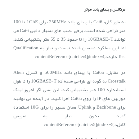
فرکانس و پهنای باند موثر
به طور کلی، Cat6 با پهنای باند 250MHz برای 1GbE تا 100
متر طراحی شده است. برخی نصب های بسیار دقیق Cat6 می
توانند 10GBASE-T را تا حدود 35 تا 55 متر پشتیبانی کنند،
اما این عملکرد تضمین شده نیست و نیاز به Qualification
Test دارد.:contentReference[oaicite:4]{index=4}
در مقابل، Cat6a با پهنای باند 500MHz و کنترل Alien
Crosstalk به گونه ای طراحی شده که 10GBASE-T را تا طول
استاندارد 100 متر پشتیبانی کند. این یعنی اگر امروز لینک
دوربین های IP را روی Cat6a اجرا کنید، در آینده می توانید
برای Backbone و Uplink همان مسیر را برای 10G استفاده
کنید، بدون نیاز به تعویض
کابل.:contentReference[oaicite:5]{index=5}