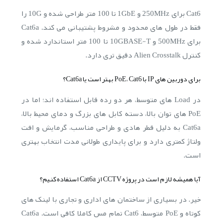
Cat6 برای 250MHz و 1GbE تا 100 متر طراحی شده و 10G را
فقط در طول های محدود و مشروط پشتیبانی می کند. Cat6a
برای 500MHz و 10GBASE-T تا 100 متر استاندارد شده و
کنترل Alien Crosstalk دقیق تری دارد.
برای دوربین های IP با PoE، Cat6 بهتر است یا Cat6a؟
در Load های متوسط، هر دو رده قابل استفاده اند؛ اما در
PoE های توان بالا، دسته کابل های بزرگ و دمای محیط بالا،
Cat6a به دلیل قطر هادی و طراحی مناسب، گرمایش و افت
ولتاژ کمتری دارد و برای پایداری طولانی مدت انتخاب بهتری
است.
آیا همیشه لازم است در پروژه CCTV از Cat6a استفاده کنیم؟
خیر. در بسیاری از ساختمان های اداری و تجاری با لینک های
کوتاه و PoE متوسط، Cat6 تمام مس کاملا کافی است. Cat6a