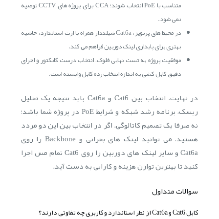
متناسب با PoE انتخاب شوند؛ CCA برای پروژه های CCTV توصیه
نمی شود.
در محیط های پرنویز، Cat6a شیلددار همراه با ارت استاندارد، حاشیه
بهتری برای پایداری لینک دوربین فراهم می کند.
موفقیت پروژه به تست نهایی فلوک، انتخاب درست کانکتور و اجرای
دقیق کابل کشی به اندازه انتخاب رده کابل وابسته است.
در نهایت، انتخاب بین Cat6 و Cat6a باید نتیجه یک تحلیل
ریسک، برنامه رشد شبکه و شرایط PoE در پروژه شما باشد؛
نه صرفا یک تصمیم کاتالوگی. اگر در انتخاب بین این دو مردد
هستید، می توانید لینک های بحرانی و Backbone را روی
Cat6a و سایر لینک های دوربین را روی Cat6 تمام مس اجرا
کنید تا بهترین توازن هزینه و کارایی به دست آید.
سوالات متداول
کابل Cat6 و Cat6a از نظر استاندارد و کاربری چه تفاوتی دارند؟