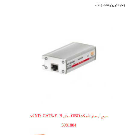
جدیدترین محصولات
سرج ارستر شبکه OBO مدل ND-CAT6/E-B کد
5081804