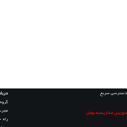
دسترسی سریع
دربار
گروه
مجرب
دوربین مداربسته بوش
راه 