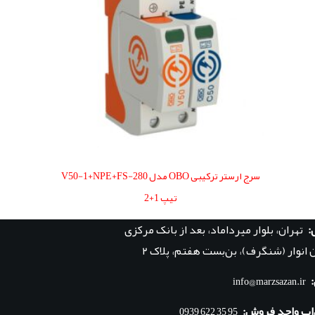
سرج ارستر ترکیبی OBO مدل V50-1+NPE+FS-280
تیپ 1+2
:
تهران، بلوار میرداماد، بعد از بانک مرکزی
 انوار (شنگرف)، بن‌بست هفتم، پلاک ۲
info@marzsazan.ir
اپ واحد فروش:
95 35 622 0939