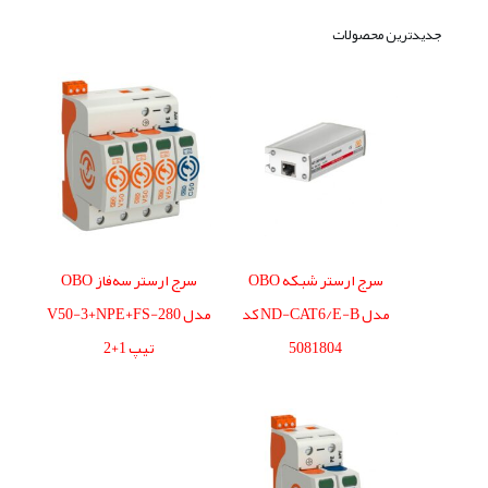
جدیدترین محصولات
سرج ارستر شبکه OBO
سرج ارستر سه‌فاز OBO
مدل ND-CAT6/E-B کد
مدل V50-3+NPE+FS-280
5081804
تیپ 1+2