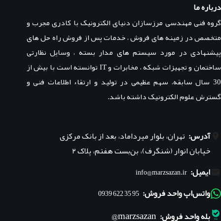
درباره ما
گروه فنی مهندسی مرزسازان دنیای الکترونیک با کادری مجرب و
متخصص در زمینه های فروش ، خدمات پس از فروش راه حل های
پیشنهادی در مورد سیستم های مدار بسته ، وسایل نظارتی
ساختمان و تجهیزات شبکه ، مخابرات و IT توانسته است با بیش از
30 سال سابقه، سهم عظیمی در تولید و ارتقاء اطلاعات فنی و
گسترش علوم الکترونیک داشته باشد.
آدرس:
تهران، بلوار میرداماد، بعد از بانک مرکزی
خیابان انوار (شنگرف)، بن‌بست هفتم، پلاک ۲
ایمیل:
info@marzsazan.ir
واتس‌اپ واحد فروش:
95 35 622 0939
marzsazan@
بله واحد فروش: