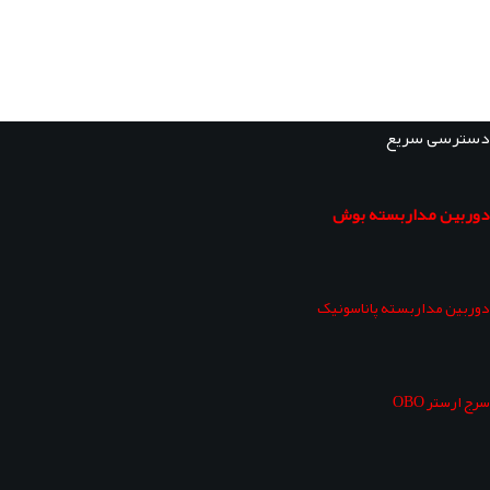
دسترسی سریع
دوربین مداربسته بوش
دوربین مداربسته پاناسونیک
سرج ارستر OBO