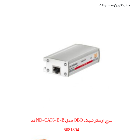
جدیدترین محصولات
سرج ارستر شبکه OBO مدل ND-CAT6/E-B کد
5081804