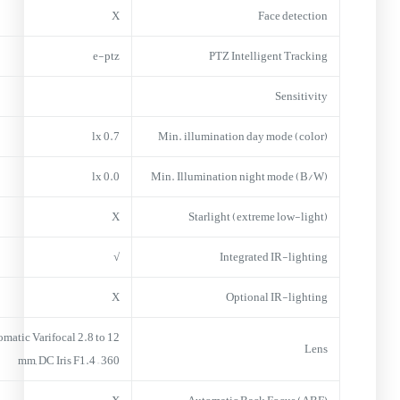
X
Face detection
e-ptz
PTZ Intelligent Tracking
Sensitivity
0.7 lx
Min. illumination day mode (color)
0.0 lx
Min. Illumination night mode (B/W)
X
Starlight (extreme low-light)
√
Integrated IR-lighting
X
Optional IR-lighting
matic Varifocal 2.8 to 12
Lens
mm, DC Iris F1.4 – 360