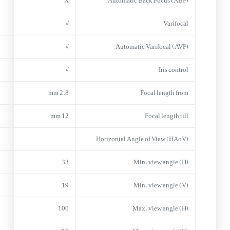
X
Automatic Back Focus (ABF)
√
Varifocal
√
Automatic Varifocal (AVF)
√
Iris control
2.8 mm
Focal length from
12 mm
Focal length till
Horizontal Angle of View (HAoV)
33
Min. view angle (H)
19
Min. view angle (V)
100
Max. view angle (H)