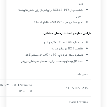
صدا
پشتیبانی از ROI & E-PTZ برای تمرکز روی بخش‌های مهم
تصویر
ذخیره‌سازی روی MicroSD، iSCSI و Cloud
طراحی مقاوم و استانداردهای حفاظتی
استاندارد IP66 ضد آب و گرد و غبار
مقاومت IK08 در برابر ضربه
عملکرد پایدار در دمای -30 تا +60 درجه سانتی‌گراد
بدنه فلزی مقاوم مناسب برای نصب در محیط‌های بیرونی
Subtypes
llet 2MP 2.8-12mm auto
NTI-50022-A3S
IP66 IK08
Basic Features