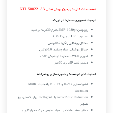
مشخصات فنی دوربین بوش مدل NTI-50022-A3
کیفیت تصویر و عملکرد در نور کم
رزولوشن 2MP (1080p) با نرخ 30 فریم بر ثانیه
سنسور 1/2.8 اینچی CMOS
حداقل روشنایی رنگی: 0.7 لوکس
حداقل روشنایی سیاه و سفید: 0.0 لوکس
فناوری WDR با محدوده دینامیکی 76dB
دید در شب IR با برد 30 متر
قابلیت‌های هوشمند و ذخیره‌سازی پیشرفته
فشرده‌سازی H.264 و M-JPEG با قابلیت Multi-
streaming
Intelligent Dynamic Noise Reduction برای کاهش نویز
تصویر
Video Analytics در لبه با تشخیص حرکت، خرابکاری و