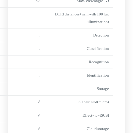
52
Max. view angle (V)
DCRI distances (in m with 100 lux
illumination)
–
Detection
–
Classification
–
Recognition
–
Identification
Storage
√
(micro)SD card slot
√
Direct-to-iSCSI
√
Cloud storage