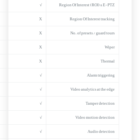
√
Region Of Interest (ROI) & E-PTZ
X
Region Of Interest tracking
X
No. of presets / guard tours
X
Wiper
X
Thermal
√
Alarm triggering
√
Video analytics at the edge
√
Tamper detection
√
Video motion detection
√
Audio detection