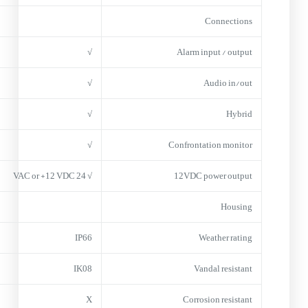
Connections
√
Alarm input / output
√
Audio in/out
√
Hybrid
√
Confrontation monitor
√ 24 VAC or +12 VDC
12VDC power output
Housing
IP66
Weather rating
IK08
Vandal resistant
X
Corrosion resistant