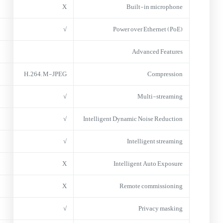
X
Built-in microphone
√
Power over Ethernet (PoE)
Advanced Features
H.264; M-JPEG
Compression
√
Multi-streaming
√
Intelligent Dynamic Noise Reduction
√
Intelligent streaming
X
Intelligent Auto Exposure
X
Remote commissioning
√
Privacy masking