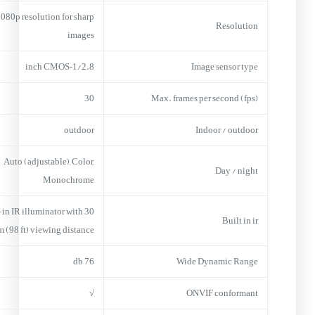
080p resolution for sharp
Resolution
images
1/2.8‑inch CMOS
Image sensor type
30
Max. frames per second (fps)
outdoor
Indoor / outdoor
Auto (adjustable), Color,
Day / night
Monochrome
-in IR illuminator with 30
Built in ir
m (98 ft) viewing distance
76 db
Wide Dynamic Range
√
ONVIF conformant