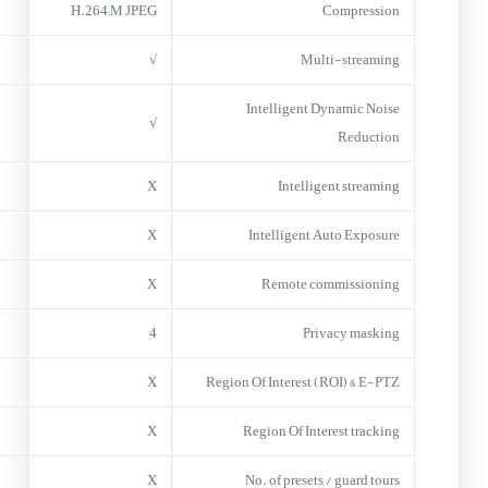
H.264;M JPEG
Compression
√
Multi-streaming
Intelligent Dynamic Noise
√
Reduction
X
Intelligent streaming
X
Intelligent Auto Exposure
X
Remote commissioning
4
Privacy masking
X
Region Of Interest (ROI) & E-PTZ
X
Region Of Interest tracking
X
No. of presets / guard tours