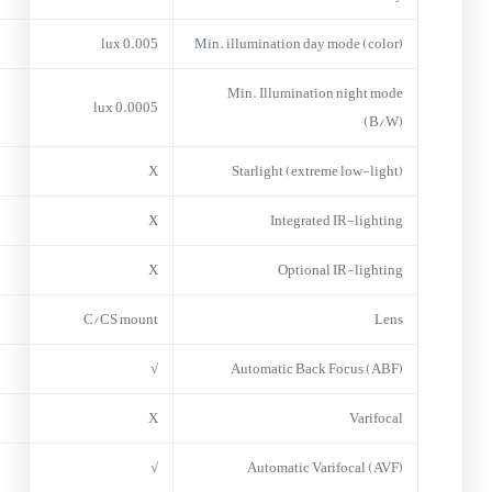
0.005 lux
Min. illumination day mode (color)
Min. Illumination night mode
0.0005 lux
(B/W)
X
Starlight (extreme low-light)
X
Integrated IR-lighting
X
Optional IR-lighting
C/CS mount
Lens
√
Automatic Back Focus (ABF)
X
Varifocal
√
Automatic Varifocal (AVF)