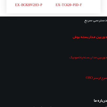
EX-BC820V2H3-P
EX-TC620-PID-F
دسترسی سریع
دوربین مداربسته بوش
دوربین مداربسته پاناسونیک
سرج ارستر OBO
درباره ما