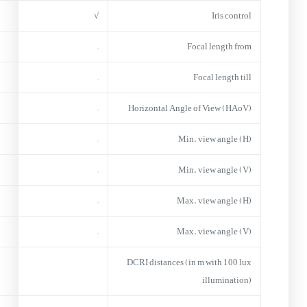
√
Iris control
–
Focal length from
–
Focal length till
–
Horizontal Angle of View (HAoV)
–
Min. view angle (H)
–
Min. view angle (V)
–
Max. view angle (H)
–
Max. view angle (V)
DCRI distances (in m with 100 lux
illumination)