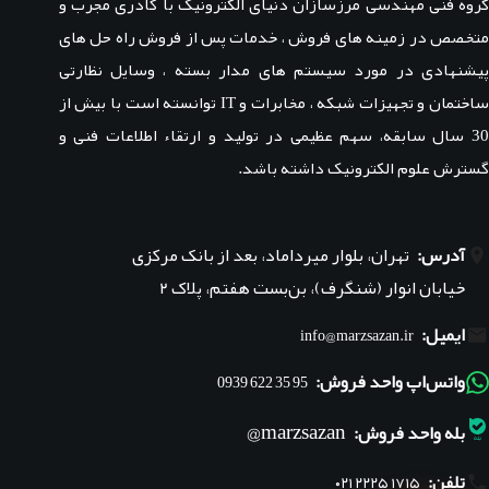
گروه فنی مهندسی مرزسازان دنیای الکترونیک با کادری مجرب و
متخصص در زمینه های فروش ، خدمات پس از فروش راه حل های
پیشنهادی در مورد سیستم های مدار بسته ، وسایل نظارتی
ساختمان و تجهیزات شبکه ، مخابرات و IT توانسته است با بیش از
30 سال سابقه، سهم عظیمی در تولید و ارتقاء اطلاعات فنی و
گسترش علوم الکترونیک داشته باشد.
آدرس:
تهران، بلوار میرداماد، بعد از بانک مرکزی
خیابان انوار (شنگرف)، بن‌بست هفتم، پلاک ۲
ایمیل:
info@marzsazan.ir
واتس‌اپ واحد فروش:
95 35 622 0939
marzsazan@
بله واحد فروش:
تلفن:
۰۲۱ ۲۲۲۵ ۱۷۱۵