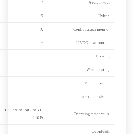
√
Audio in/out
X
Hybrid
X
Confrontation monitor
√
12VDC power output
Housing
Weather rating
Vandal resistant
Corrosion resistant
-30 C (-22F to +60 C to
Operating temperature
+140 F)
Downloads