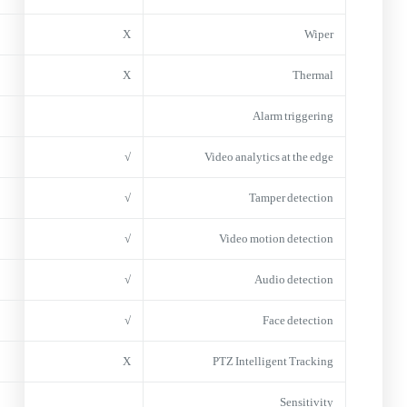
X
Wiper
X
Thermal
Alarm triggering
√
Video analytics at the edge
√
Tamper detection
√
Video motion detection
√
Audio detection
√
Face detection
X
PTZ Intelligent Tracking
Sensitivity