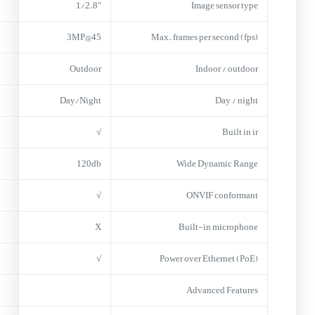
1/2.8″
Image sensor type
45@3MP
Max. frames per second (fps)
Outdoor
Indoor / outdoor
Day/Night
Day / night
√
Built in ir
120db
Wide Dynamic Range
√
ONVIF conformant
X
Built-in microphone
√
Power over Ethernet (PoE)
Advanced Features