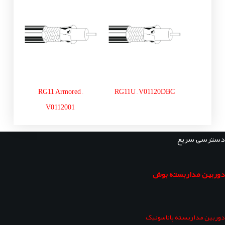
RG11 Armored –
RG11U – V01120DBC
V0112001
دسترسی سریع
دوربین مداربسته بوش
دوربین مداربسته پاناسونیک