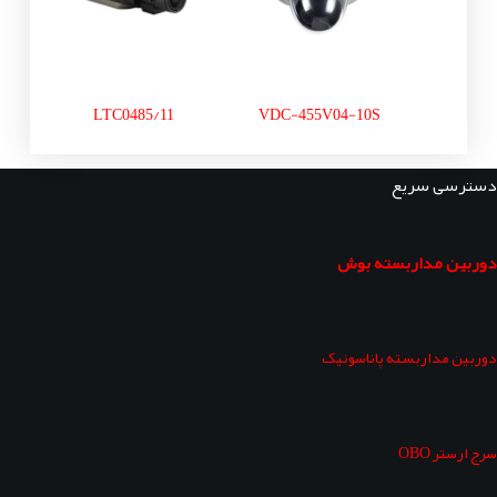
LTC0485/11
VDC-455V04-10S
دسترسی سریع
دوربین مداربسته بوش
دوربین مداربسته پاناسونیک
سرج ارستر OBO