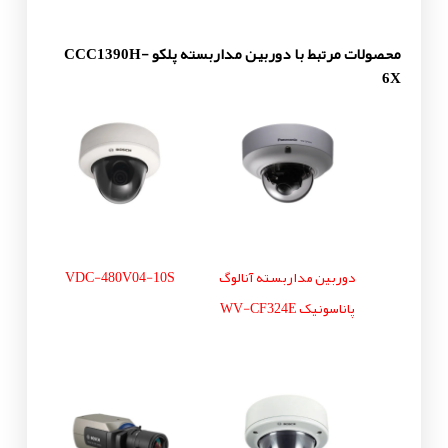
محصولات مرتبط با دوربین مداربسته پلکو CCC1390H-
6X
دوربین مداربسته آنالوگ
VDC-480V04-10S
پاناسونیک WV-CF324E