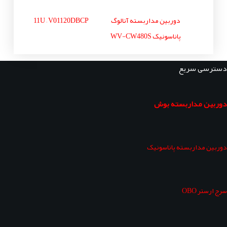
دوربین مداربسته آنالوگ
11U – V01120DBCP
پاناسونیک WV-CW480S
دسترسی سریع
دوربین مداربسته بوش
دوربین مداربسته پاناسونیک
سرج ارستر OBO