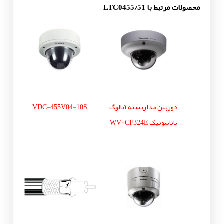
محصولات مرتبط با LTC0455/51
دوربین مداربسته آنالوگ
VDC-455V04-10S
پاناسونیک WV-CF324E