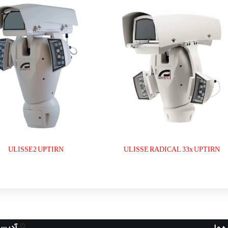
ULISSE2 UPTIRN
ULISSE RADICAL 33x UPTIRN
آدرس
ه ما