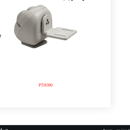
PTH300
دسترسی سریع
دربار