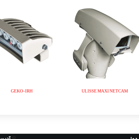
GEKO-IRH
ULISSE MAXI NETCAM
آدرس
ه ما