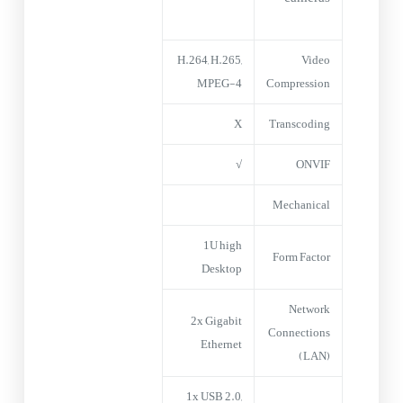
H.264, H.265,
Video
MPEG-4
Compression
X
Transcoding
√
ONVIF
Mechanical
1U high
Form Factor
Desktop
Network
2x Gigabit
Connections
Ethernet
(LAN)
1x USB 2.0,