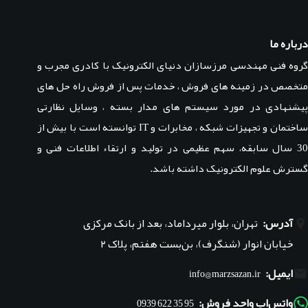
درباره ما
گروه فنی مهندسی مرزسازان دنیای الکترونیک با کادری مجرب و
متخصص در زمینه های فروش ، خدمات پس از فروش راه حل های
پیشنهادی در مورد سیستم های مدار بسته ، وسایل نظارتی
ساختمان و تجهیزات شبکه ، مخابرات و IT توانسته است با بیش از
30 سال سابقه، سهم عظیمی در تولید و ارتقاء اطلاعات فنی و
گسترش علوم الکترونیک داشته باشد.
آدرس:
تهران، بلوار میرداماد، بعد از بانک مرکزی
خیابان انوار (شنگرف)، بن‌بست هفتم، پلاک ۲
ایمیل:
info@marzsazan.ir
واتس‌اپ واحد فروش:
95 35 622 0939