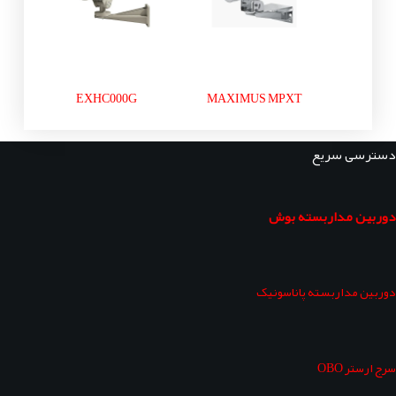
EXHC000G
MAXIMUS MPXT
دسترسی سریع
دوربین مداربسته بوش
دوربین مداربسته پاناسونیک
سرج ارستر OBO