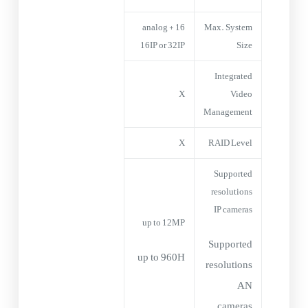
16 analog +
Max. System
16IP or 32IP
Size
Integrated
X
Video
Management
X
RAID Level
Supported
resolutions
IP cameras
up to 12MP
Supported
up to 960H
resolutions
AN
cameras