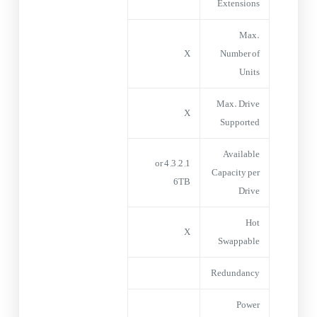
Extensions
Max.
X
Number of
Units
Max. Drive
X
Supported
Available
1, 2, 3, 4 or
Capacity per
6TB
Drive
Hot
X
Swappable
Redundancy
Power