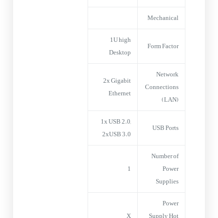
Mechanical
1U high
Form Factor
Desktop
Network
2x Gigabit
Connections
Ethernet
(LAN)
1x USB 2.0,
USB Ports
2xUSB 3.0
Number of
1
Power
Supplies
Power
X
Supply Hot