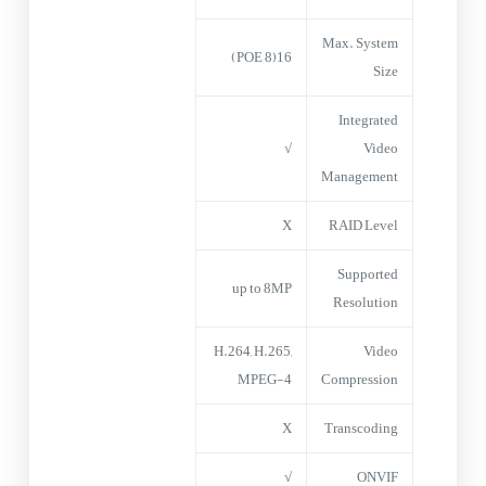
Max. System
16(8 POE)
Size
Integrated
√
Video
Management
X
RAID Level
Supported
up to 8MP
Resolution
H.264, H.265,
Video
MPEG-4
Compression
X
Transcoding
√
ONVIF