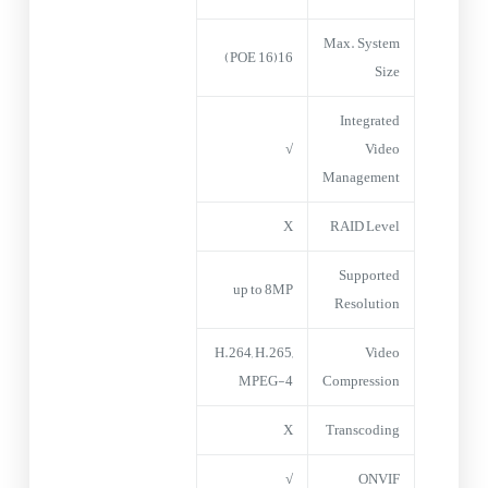
Max. System
16(16 POE)
Size
Integrated
√
Video
Management
X
RAID Level
Supported
up to 8MP
Resolution
H.264, H.265,
Video
MPEG-4
Compression
X
Transcoding
√
ONVIF