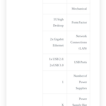
Mechanical
1U high
Form Factor
Desktop
Network
2x Gigabit
Connections
Ethernet
(LAN)
1x USB 2.0,
USB Ports
2xUSB 3.0
Number of
1
Power
Supplies
Power
X
Supply Hot