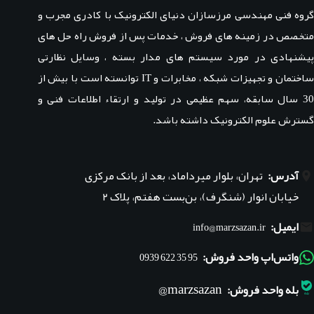
گروه فنی مهندسی مرزسازان دنیای الکترونیک با کادری مجرب و
متخصص در زمینه های فروش ، خدمات پس از فروش راه حل های
پیشنهادی در مورد سیستم های مدار بسته ، وسایل نظارتی
ساختمان و تجهیزات شبکه ، مخابرات و IT توانسته است با بیش از
30 سال سابقه، سهم عظیمی در تولید و ارتقاء اطلاعات فنی و
گسترش علوم الکترونیک داشته باشد.
آدرس:
تهران، بلوار میرداماد، بعد از بانک مرکزی
خیابان انوار (شنگرف)، بن‌بست هفتم، پلاک ۲
ایمیل:
info@marzsazan.ir
واتس‌اپ واحد فروش:
95 35 622 0939
marzsazan@
بله واحد فروش: