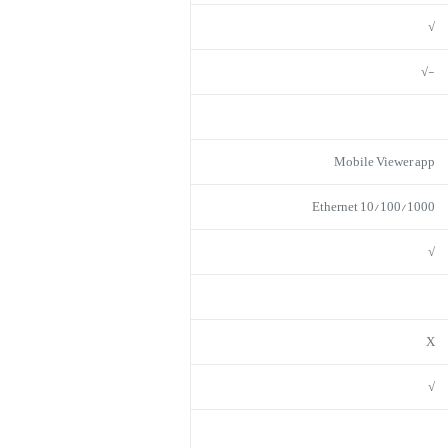
√
-√
Mobile Viewer app
10/100/1000 Ethernet
√
X
√