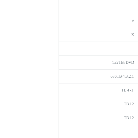
√
X
1x2TB/DVD
1, 2, 3, 4 or 6TB
1×4 TB
12 TB
12 TB