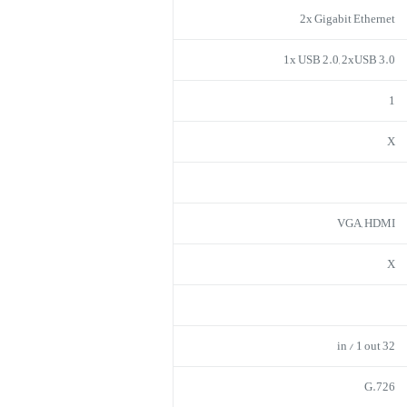
2x Gigabit Ethernet
1x USB 2.0, 2xUSB 3.0
1
X
VGA, HDMI
X
32 in / 1 out
G.726