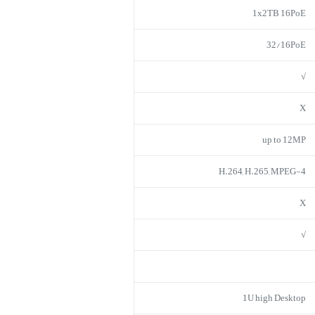
1x2TB 16PoE
32/16PoE
√
X
up to 12MP
H.264, H.265, MPEG-4
X
√
1U high Desktop