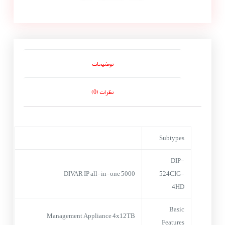
توضیحات
نظرات (0)
Subtypes
DIP-
DIVAR IP all-in-one 5000
524CIG-
4HD
Basic
Management Appliance 4x12TB
Features