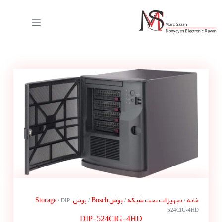
خانه
تجهیزات تحت شبکه
بوش Bosch
بوش Storage
/ DIP-
/
/
/
524CIG-4HD
DIP-524CIG-4HD