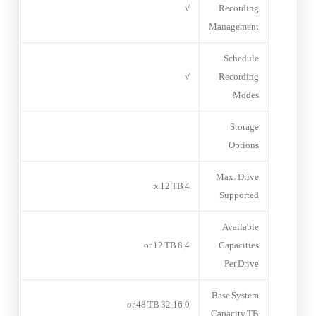
√
Recording
Management
Schedule
√
Recording
Modes
Storage
Options
Max. Drive
4 x 12 TB
Supported
Available
4, 8 or 12 TB
Capacities
Per Drive
Base System
0, 16, 32 or 48 TB
Capacity TB