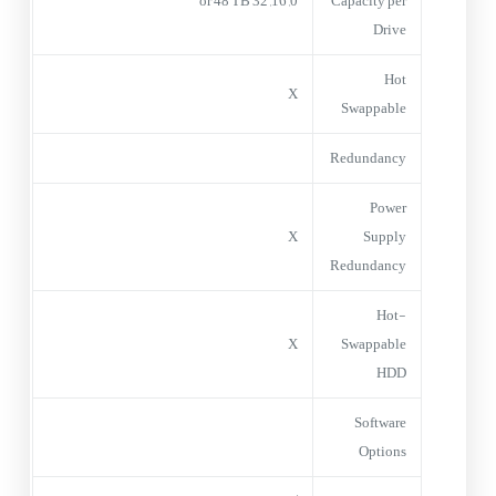
0, 16, 32 or 48 TB
Capacity per
Drive
Hot
X
Swappable
Redundancy
Power
X
Supply
Redundancy
Hot-
X
Swappable
HDD
Software
Options