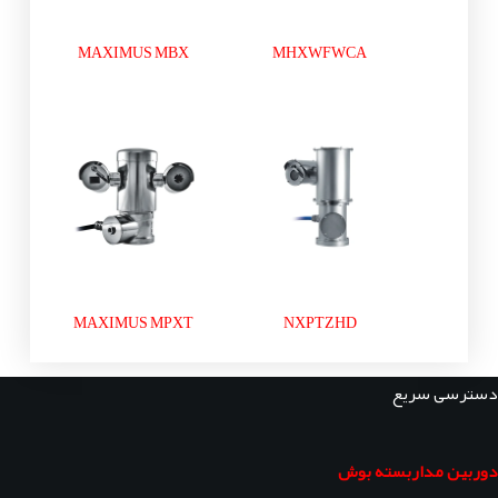
MAXIMUS MBX
MHXWFWCA
MAXIMUS MPXT
NXPTZHD
دسترسی سریع
دوربین مداربسته بوش