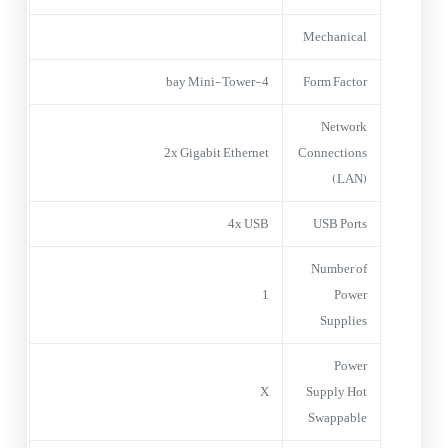
Mechanical
4-bay Mini-Tower
Form Factor
Network
2x Gigabit Ethernet
Connections
(LAN)
4x USB
USB Ports
Number of
1
Power
Supplies
Power
X
Supply Hot
Swappable