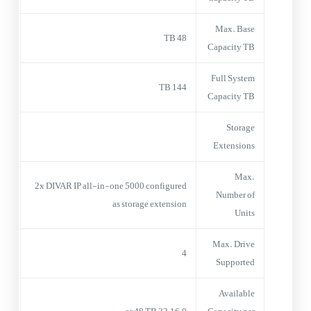
Max. Base
48 TB
Capacity TB
Full System
144 TB
Capacity TB
Storage
Extensions
Max.
2x DIVAR IP all-in-one 5000 configured
Number of
as storage extension
Units
Max. Drive
4
Supported
Available