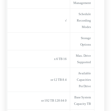
Management
Schedule
√
Recording
Modes
Storage
Options
Max. Drive
16 x 6 TB
Supported
Available
4, 8 or 12 TB
Capacities
Per Drive
Base System
0, 64, 128 or 192 TB
Capacity TB