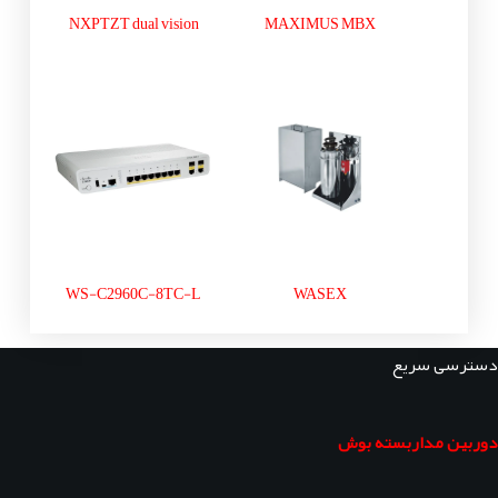
NXPTZT dual vision
MAXIMUS MBX
WS-C2960C-8TC-L
WASEX
دسترسی سریع
دوربین مداربسته بوش