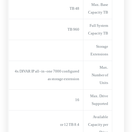
Max. Base
48 TB
Capacity TB
Full System
960 TB
Capacity TB
Storage
Extensions
Max.
4x DIVAR IP all-in-one 7000 configured
Number of
as storage extension
Units
Max. Drive
16
Supported
Available
4, 8 or 12 TB
Capacity per