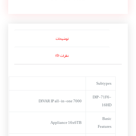
توضیحات
نظرات (0)
Subtypes
DIP-71F6-
DIVAR IP all-in-one 7000
16HD
Basic
Appliance 16x6TB
Features