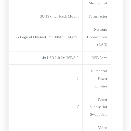
Mechanical
3U 19-inch Rack Mount
Form Factor
Network
2x Gigabit Ethernet, 1x 100Mbit (Mgmt)
Connections
(LAN)
4x USB 2.0, 2x USB 3.0
USB Ports
Number of
2
Power
Supplies
Power
√
Supply Hot
Swappable
Video