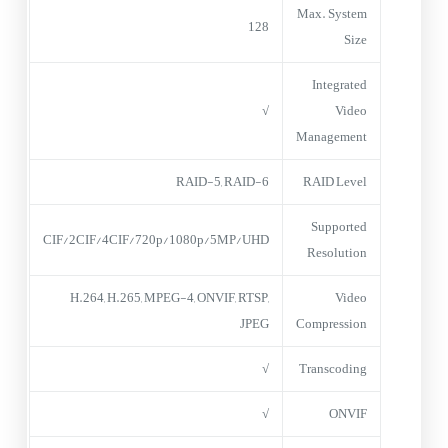
Max. System
128
Size
Integrated
√
Video
Management
RAID-5, RAID-6
RAID Level
Supported
CIF/2CIF/4CIF/720p/1080p/5MP/UHD
Resolution
H.264, H.265, MPEG-4, ONVIF, RTSP,
Video
JPEG
Compression
√
Transcoding
√
ONVIF