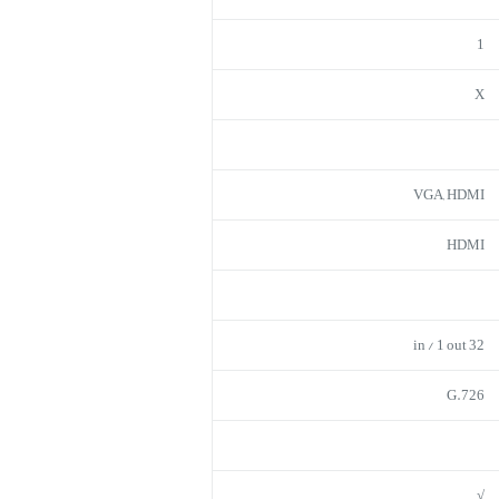
1
X
VGA, HDMI
HDMI
32 in / 1 out
G.726
√