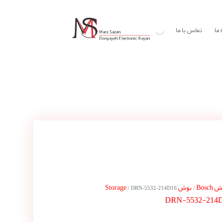
ما
تماس با ما
Bosch
بوش Storage
/ DRN-5532-214D16
/
DRN-5532-214