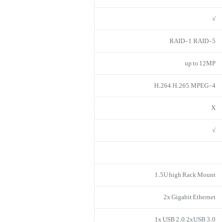
√
RAID-1, RAID-5
up to 12MP
H.264, H.265, MPEG-4
X
√
1.5U high Rack Mount
2x Gigabit Ethernet
1x USB 2.0, 2xUSB 3.0