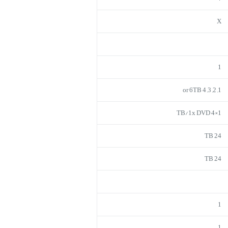
X
1
1, 2, 3, 4 or 6TB
1×4 TB/1x DVD
24 TB
24 TB
1
1