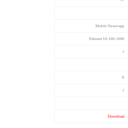
-√
Mobile Viewer app
10/100/1000 Ethernet
√
X
√
Download