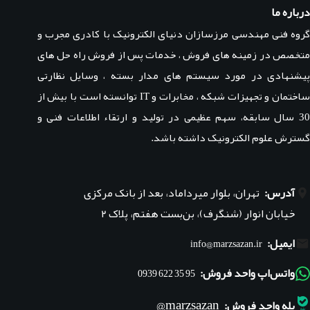
درباره ما
گروه فنی مهندسی مرزسازان دنیای الکترونیک با کادری مجرب و
متخصص در زمینه های فروش ، خدمات پس از فروش راه حل های
پیشنهادی در مورد سیستم های مدار بسته ، وسایل نظارتی
ساختمان و تجهیزات شبکه ، مخابرات و IT توانسته است با بیش از
30 سال سابقه، سهم عظیمی در تولید و ارتقاء اطلاعات فنی و
گسترش علوم الکترونیک داشته باشد.
آدرس:
تهران، بلوار میرداماد، بعد از بانک مرکزی
خیابان انوار (شنگرف)، بن‌بست هفتم، پلاک ۲
ایمیل:
info@marzsazan.ir
واتس‌اپ واحد فروش:
95 35 622 0939
marzsazan@
بله واحد فروش: