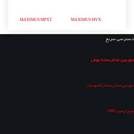
MAXIMUS MPXT
MAXIMUS MVX
دسترسی سریع
دوربین مداربسته بوش
دوربین مداربسته پاناسونیک
سرج ارستر OBO