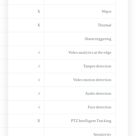
X
Wiper
X
Thermal
Alarm triggering
√
Video analytics at the edge
√
Tamper detection
√
Video motion detection
√
Audio detection
√
Face detection
X
PTZ Intelligent Tracking
Sensitivity