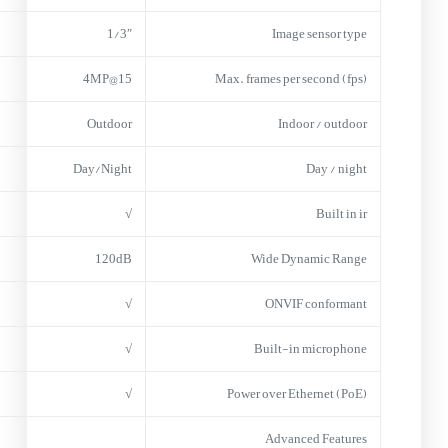
1/3″
Image sensor type
15@4MP
Max. frames per second (fps)
Outdoor
Indoor / outdoor
Day/Night
Day / night
√
Built in ir
120dB
Wide Dynamic Range
√
ONVIF conformant
√
Built-in microphone
√
Power over Ethernet (PoE)
Advanced Features