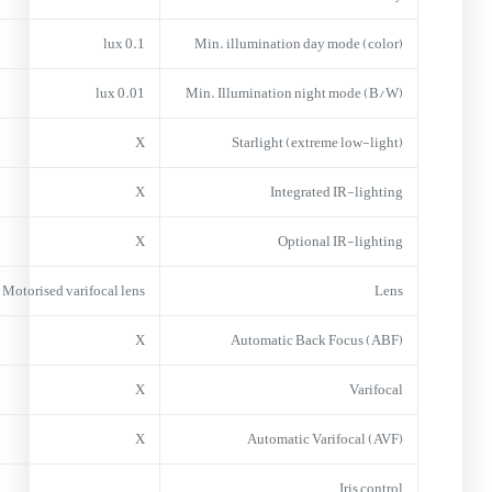
0.1 lux
Min. illumination day mode (color)
0.01 lux
Min. Illumination night mode (B/W)
X
Starlight (extreme low-light)
X
Integrated IR-lighting
X
Optional IR-lighting
Motorised varifocal lens
Lens
X
Automatic Back Focus (ABF)
X
Varifocal
X
Automatic Varifocal (AVF)
Iris control