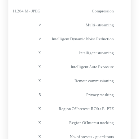
H.264; M- JPEG
Compression
√
Multi-streaming
√
Intelligent Dynamic Noise Reduction
X
Intelligent streaming
X
Intelligent Auto Exposure
X
Remote commissioning
5
Privacy masking
X
Region Of Interest (ROI) & E-PTZ
X
Region Of Interest tracking
X
No. of presets / guard tours