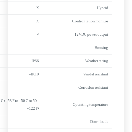
X
Hybrid
X
Confrontation monitor
√
12VDC power output
Housing
IP66
Weather rating
IK10+
Vandal resistant
Corrosion resistant
-50 C (-58 F to +50 C to
Operating temperature
+122 F)
Downloads