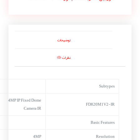
توضیحات
نظرات (0)
Subtypes
4MP IP Fixed Dome
FD820M1V2-IR
Camera IR
Basic Features
4MP
Resolution