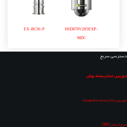
EX-BC36-P
HSD870V2H3EXP-
MDC
دسترسی سریع
دوربین مداربسته بوش
دوربین مداربسته پاناسونیک
سرج ارستر OBO