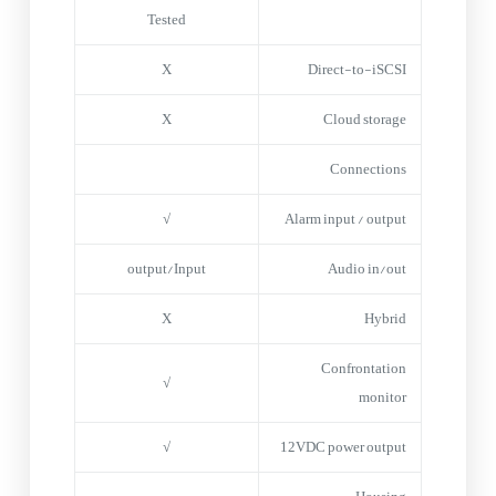
Tested
X
Direct-to-iSCSI
X
Cloud storage
Connections
√
Alarm input / output
output/Input
Audio in/out
X
Hybrid
Confrontation
√
monitor
√
12VDC power output