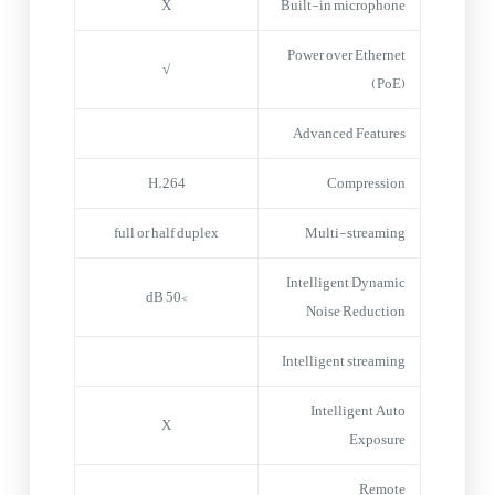
X
Built-in microphone
Power over Ethernet
√
(PoE)
Advanced Features
H.264
Compression
full or half duplex
Multi-streaming
Intelligent Dynamic
>50 dB
Noise Reduction
Intelligent streaming
Intelligent Auto
X
Exposure
Remote