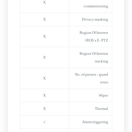
X
commissioning
X
Privacy masking
Region Of Interest
X
(ROI) & E-PTZ
Region Of Interest
X
tracking
No. of presets / guard
X
tours
X
Wiper
X
Thermal
√
Alarm triggering