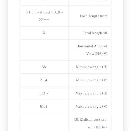
f/1.3, 3 ~ 9 mm, f/1.6, 9 ~
Focal length from
22 mm
X
Focal length till
Horizontal Angle of
View (HAoV)
38°
Min. view angle (H)
21.4°
Min. view angle (V)
113.7°
Max. view angle (H)
61.1°
Max. view angle (V)
DCRI distances (in m
with 100 lux