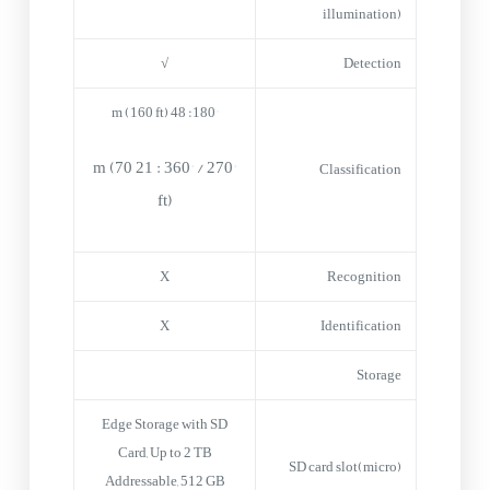
illumination)
√
Detection
180°: 48 m (160 ft)
270° / 360° : 21 m (70
Classification
ft)
X
Recognition
X
Identification
Storage
Edge Storage with SD
Card, Up to 2 TB
(micro)SD card slot
Addressable, 512 GB