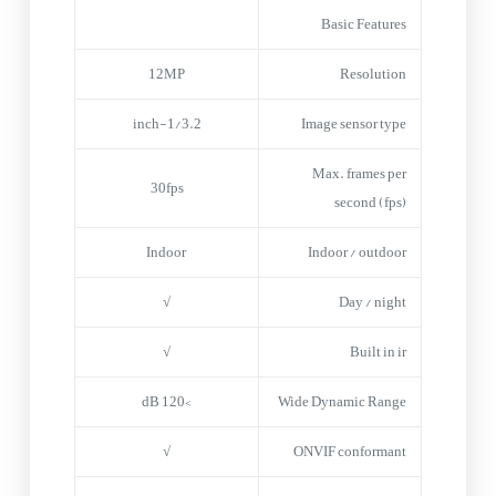
Basic Features
12MP
Resolution
1/3.2-inch
Image sensor type
Max. frames per
30fps
second (fps)
Indoor
Indoor / outdoor
√
Day / night
√
Built in ir
>120 dB
Wide Dynamic Range
√
ONVIF conformant