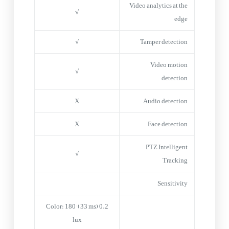
Video analytics at the
√
edge
√
Tamper detection
Video motion
√
detection
X
Audio detection
X
Face detection
PTZ Intelligent
√
Tracking
Sensitivity
Color: 180° (33 ms) 0.2
lux