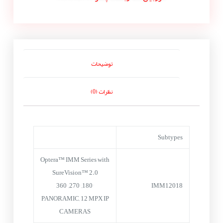
توضیحات
نظرات (0)
Subtypes
Optera™ IMM Series with
SureVision™ 2.0
180°, 270°, 360°
IMM12018
PANORAMIC, 12 MPX IP
CAMERAS