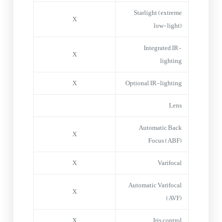
Starlight (extreme
X
low-light)
Integrated IR-
X
lighting
X
Optional IR-lighting
Lens
Automatic Back
X
Focus (ABF)
X
Varifocal
Automatic Varifocal
X
(AVF)
X
Iris control